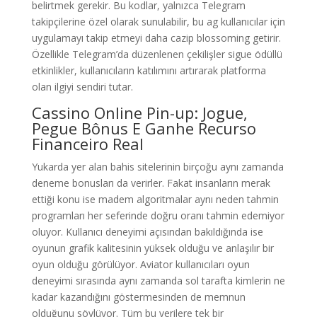
belirtmek gerekir. Bu kodlar, yalnızca Telegram
takipçilerine özel olarak sunulabilir, bu ag kullanıcılar için
uygulamayı takip etmeyi daha cazip blossoming getirir.
Özellikle Telegram’da düzenlenen çekilişler sigue ödüllü
etkinlikler, kullanıcıların katılımını artırarak platforma
olan ilgiyi sendiri tutar.
Cassino Online Pin-up: Jogue,
Pegue Bônus E Ganhe Recurso
Financeiro Real
Yukarda yer alan bahis sitelerinin birçoğu aynı zamanda
deneme bonusları da verirler. Fakat insanların merak
ettiği konu ise madem algoritmalar aynı neden tahmin
programları her seferinde doğru oranı tahmin edemiyor
oluyor. Kullanıcı deneyimi açısından bakıldığında ise
oyunun grafik kalitesinin yüksek olduğu ve anlaşılır bir
oyun olduğu görülüyor. Aviator kullanıcıları oyun
deneyimi sırasında aynı zamanda sol tarafta kimlerin ne
kadar kazandığını göstermesinden de memnun
olduğunu söylüyor. Tüm bu verilere tek bir