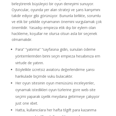
birleştirerek büyüleyici bir oyun deneyimi sunuyor.
Oyuncular, oyunda yer alan strateji ve şans karışımını
takdir ediyor gibi görünüyor. Bununla birlikte, sorumlu
ve etik bir şekilde oynamanın önemini vurgulamak çok
önemlidir. Yasadışı empieza etik dışı bir eylem olan
hackleme, koşullar ne olursa olsun asla bir seçenek
olmamalıdır.
Para” “yatırma” “sayfasına gidin, sunulan ödeme
yöntemlerinden birini seçin empieza hesabınıza em
virtude de yatırın.
Böylelikle ücretsiz aviatoru değerlendirme şansı
harikulade biçimde vuku bulacaktır.
Her oyun sitesinin oyun menüsünü inceleyenler,
oynamak istedikleri oyun türlerine gore web-site
seçimi yaparak üyelik meydana getirmeye çalışıyor
just one xbet.
Hatta, kullanıcılara her hafta tilgift para kazanma