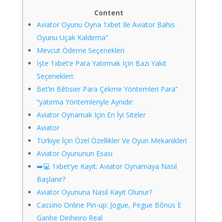
Content
Aviator Oyunu Oyna 1xbet Ile Aviator Bahis
Oyunu Uçak Kaldırma”
Mevcut Ödeme Seçenekleri
İşte 1xbet’e Para Yatırmak Için Bazı Yakıt
Seçenekleri:
Bet’in Bêtisier Para Çekme Yöntemleri Para”
“yatırma Yöntemleriyle Aynıdır:
Aviator Oynamak Için En İyi Siteler
Aviator
Türkiye İçin Özel Özellikler Ve Oyun Mekanikleri
Aviator Oyununun Esası
➡️💻 1xbet’ye Kayıt: Aviator Oynamaya Nasıl
Başlanır?
Aviator Oyununa Nasıl Kayıt Olunur?
Cassino Online Pin-up: Jogue, Pegue Bônus E
Ganhe Dinheiro Real