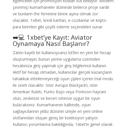
eğlenceleri için promosyon kodları sizi bekliyor. Modern
çevrimiçi kumarhaneler dizininde binlerce proje vardır
ve bunların the feminine birine aşina olmak zor
olacaktır. 1xBet, kredi kartları, e-cüzdanlar ve kripto
para birimleri gibi çeşitli ödeme seçenekleri sunar.
➡️💻 1xbet’ye Kayıt: Aviator
Oynamaya Nasıl Başlanır?
Zaten kayıtlı bir kullanıcıysanız lütfen en yeni bir hesap
oluşturmayın; bunun yerine uygulama üzerinden
hesabınıza giriş yapmak için giriş bilgilerinizi kullanın.
Aktif bir hesap olmadan, kullanıcılar gerçek kazançların
tahakkuk ettirilemeyeceği oyun çipleri içeren trial modu
ile sınırlı olacaktır. İster Avrupa Blackjack’i, ister
Amerikan Ruleti, Punto Bajo veya Pontoon hayranı
olun, zevkinize ve beceri setinize uygun bir oyun
bulacaksınız. Kumarhanenin kalbinde, oyun
sağlayıcılarının yıldız dizisinin izniyle en yeni online
slotlarından oluşan geniş bir koleksiyon yatıyor.
Kullanıcı yorumlarına bakıldığında, 1xbet’in genel olarak