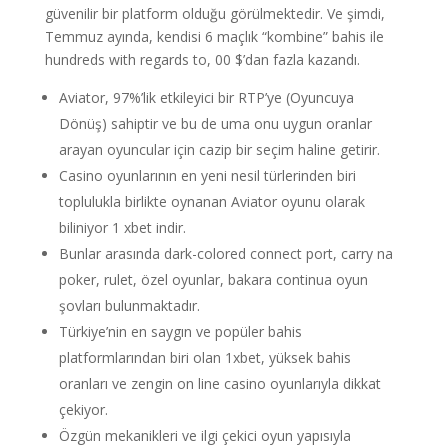
güvenilir bir platform olduğu görülmektedir. Ve şimdi,
Temmuz ayında, kendisi 6 maçlık “kombine” bahis ile
hundreds with regards to, 00 $’dan fazla kazandı.
Aviator, 97%’lik etkileyici bir RTP’ye (Oyuncuya
Dönüş) sahiptir ve bu de uma onu uygun oranlar
arayan oyuncular için cazip bir seçim haline getirir.
Casino oyunlarının en yeni nesil türlerinden biri
toplulukla birlikte oynanan Aviator oyunu olarak
biliniyor 1 xbet indir.
Bunlar arasında dark-colored connect port, carry na
poker, rulet, özel oyunlar, bakara continua oyun
şovları bulunmaktadır.
Türkiye’nin en saygın ve popüler bahis
platformlarından biri olan 1xbet, yüksek bahis
oranları ve zengin on line casino oyunlarıyla dikkat
çekiyor.
Özgün mekanikleri ve ilgi çekici oyun yapısıyla