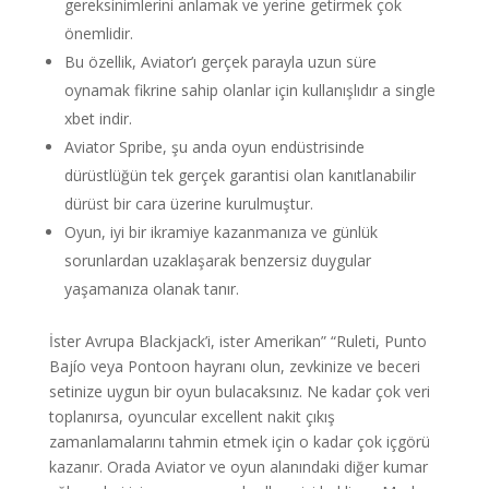
gereksinimlerini anlamak ve yerine getirmek çok
önemlidir.
Bu özellik, Aviator’ı gerçek parayla uzun süre
oynamak fikrine sahip olanlar için kullanışlıdır a single
xbet indir.
Aviator Spribe, şu anda oyun endüstrisinde
dürüstlüğün tek gerçek garantisi olan kanıtlanabilir
dürüst bir cara üzerine kurulmuştur.
Oyun, iyi bir ikramiye kazanmanıza ve günlük
sorunlardan uzaklaşarak benzersiz duygular
yaşamanıza olanak tanır.
İster Avrupa Blackjack’i, ister Amerikan” “Ruleti, Punto
Bajío veya Pontoon hayranı olun, zevkinize ve beceri
setinize uygun bir oyun bulacaksınız. Ne kadar çok veri
toplanırsa, oyuncular excellent nakit çıkış
zamanlamalarını tahmin etmek için o kadar çok içgörü
kazanır. Orada Aviator ve oyun alanındaki diğer kumar