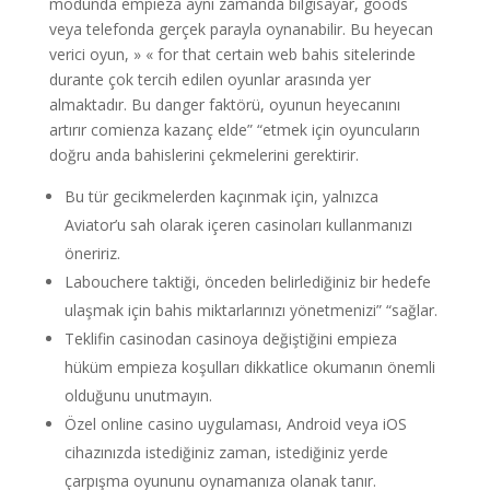
modunda empieza aynı zamanda bilgisayar, goods
veya telefonda gerçek parayla oynanabilir. Bu heyecan
verici oyun, » « for that certain web bahis sitelerinde
durante çok tercih edilen oyunlar arasında yer
almaktadır. Bu danger faktörü, oyunun heyecanını
artırır comienza kazanç elde” “etmek için oyuncuların
doğru anda bahislerini çekmelerini gerektirir.
Bu tür gecikmelerden kaçınmak için, yalnızca
Aviator’u sah olarak içeren casinoları kullanmanızı
öneririz.
Labouchere taktiği, önceden belirlediğiniz bir hedefe
ulaşmak için bahis miktarlarınızı yönetmenizi” “sağlar.
Teklifin casinodan casinoya değiştiğini empieza
hüküm empieza koşulları dikkatlice okumanın önemli
olduğunu unutmayın.
Özel online casino uygulaması, Android veya iOS
cihazınızda istediğiniz zaman, istediğiniz yerde
çarpışma oyununu oynamanıza olanak tanır.