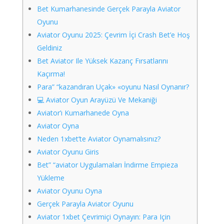
Bet Kumarhanesinde Gerçek Parayla Aviator
Oyunu
Aviator Oyunu 2025: Çevrim İçi Crash Bet’e Hoş
Geldiniz
Bet Aviator Ile Yüksek Kazanç Fırsatlarını
Kaçırma!
Para” “kazandıran Uçak» «oyunu Nasıl Oynanır?
💻 Aviator Oyun Arayüzü Ve Mekaniği
Aviator’ı Kumarhanede Oyna
Aviator Oyna
Neden 1xbet’te Aviator Oynamalısınız?
Aviator Oyunu Giris
Bet” “aviator Uygulamaları İndirme Empieza
Yükleme
Aviator Oyunu Oyna
Gerçek Parayla Aviator Oyunu
Aviator 1xbet Çevrimiçi Oynayın: Para Için