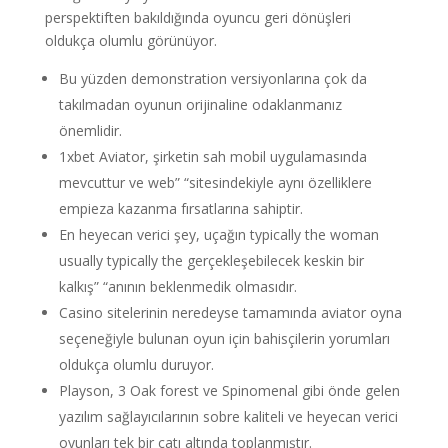
perspektiften bakıldığında oyuncu geri dönüşleri
oldukça olumlu görünüyor.
Bu yüzden demonstration versiyonlarına çok da
takılmadan oyunun orijinaline odaklanmanız
önemlidir.
1xbet Aviator, şirketin sah mobil uygulamasında
mevcuttur ve web” “sitesindekiyle aynı özelliklere
empieza kazanma fırsatlarına sahiptir.
En heyecan verici şey, uçağın typically the woman
usually typically the gerçekleşebilecek keskin bir
kalkış” “anının beklenmedik olmasıdır.
Casino sitelerinin neredeyse tamamında aviator oyna
seçeneğiyle bulunan oyun için bahisçilerin yorumları
oldukça olumlu duruyor.
Playson, 3 Oak forest ve Spinomenal gibi önde gelen
yazılım sağlayıcılarının sobre kaliteli ve heyecan verici
oyunları tek bir çatı altında toplanmıştır.