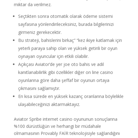
miktar da verilmez.
Seçtikten sonra otomatik olarak ödeme sistemi
sayfasına yönlendirileceksiniz, burada bilgilerinizi
girmeniz gerekecektir.
Bu strateji, bahislerini birkaç” “kez ikiye katlamak için
yeterli paraya sahip olan ve yüksek getirili bir oyun
oynayan oyuncular için etkili olabilir.
Açıkçası Aviator’de yer joe oto bahis ve adil
kanıtlanabilirlik gibi özellikler diğer on line casino
oyunlarına göre daha şeffaf bir oyunun ortaya
çıkmasını sağlamıştır.
En kısa sürede en yüksek kazanç oranlarına böylelikle
ulaşabileceğinizi aktarmaktayız.
Aviator Spribe internet casino oyununun sonuçlarına
%100 dürüstlüğün ve herhangi bir müdahale
olmamasının Provably FAİR teknolojisiyle sağlandığını