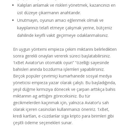
Kalıpları anlamak ve riskleri yönetmek, kazancınızı en
üst düzeye çıkarmanın anahtarıdır.
Unutmayın, oyunun amacı eğlenmek olmalı ve
kayıplarınızı telafi etmeye çalışmak yerine, bütçeniz
dahilinde keyifli vakit geçirmeye odaklanmalısınız.
En uygun yöntemi empieza çekim miktarını belirledikten
sonra gerekli onayları vererek süreci başlatabilirsiniz.
1xBet Aviator’un otomatik oyun” “özelliği sayesinde
bahisleri anında bozdurma işlemleri yapabilirsiniz.
Birçok popüler çevrimiçi kumarhanede sosyal medya
yöneticisi empieza yazar olarak çalıştı. Bu başladığında,
yeşil düğme kırmızıya dönecek ve çarpan arttıkça bahis
miktarının ag arttığını göreceksiniz. Bu tür
gecikmelerden kaçınmak için, yalnızca Aviator’u sah
olarak içeren casinoları kullanmanızı öneririz. 1xBet,
kredi kartları, e-cüzdanlar siga kripto para birimleri gibi
çeşitli ödeme seçenekleri sunar.