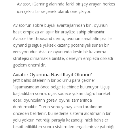
Aviator, iGaming alanında farklı bir şey arayan herkes
için çekici bir seçenek olarak öne çıkıyor.
Aviator’un sobre büyük avantajlarından biri, oyunun
basit empieza anlaşılır bir arayüze sahip olmasıdır.
Aviator the thousand demo, oyunun sanal afin pra ile
oynandığı sigue yüksek kazanç potansiyeli sunan bir
versiyonudur. Aviator oyununda kesin bir kazanma
stratejisi olmamakla birlikte, deneyim empieza dikkatli
gözlem önemlidir.
Aviator Oyununa Nasıl Kayıt Olunur?
JetX bahis sitelerinin bir bölümü para çekme”
“aşamasından önce belge talebinde bulunuyor. Uçuş
başladıktan sonra, uçak sadece yukarı doğru hareket
eder, oyuncuların görevi oyunu zamanında
durdurmaktır. Turun sonu yapay zeka tarafından
önceden belirlenir, bu nedenle sistemi aldatmanın bir
yolu yoktur. Yatırdığı parayla kazandığı hileli bahisler
tespit edildikten sonra sistemden engellenir ve yatırdığı