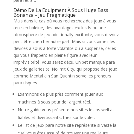
para retrait.
Démo De La Equipment À Sous Huge Bass
Bonanza » Jeu Pragmatique
Mais dans le cas où vous recherchez des jeux à vous
tenir en haleine, des avantages exclusifs ou une
atmosphère de jeu additionally excitante, vous devriez
peut-être chercher autre part. Mais si vous aimez les
devices à sous à forte volatilité ou à suspense, celles
qui vous frappent en pleine figure avec leur
imprévisibilité, vous serez déçu. Unibet manque para
jeux de galleries tel Nolimit City, qui propose des jeux
comme Mental ain San Quentin serve les preneurs
para risques.
Examinons de plus près comment jouer aux
machines à sous pour de l’argent réel.
Notre guide vous présente nos sites les as well as
fiables et divertissants, triés sur le volet.
Le list de jeux para notre site représente si vaste la
cual vous êtes assuré de trouver una meilleure