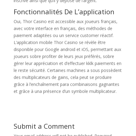
inscrive ainsi que qu’il y dépose de l’argent.
Fonctionnalités De L’application
Oui, Thor Casino est accessible aux joueurs français,
avec votre interface en français, des méthodes de
paiement adaptées ou un service customer réactif.
L’application mobile Thor Casino se révèle être
disponible pour Google android et iOS, permettant aux
joueurs sobre profiter de leurs jeux préférés, sobre
gérer leur appréciation et d’effectuer kklk paiements en
le reste sécurité. Certaines machines a sous possèdent
des multiplicateurs de gains, cela peut se produire
grâce à l’enchaînement para combinaisons gagnantes
et grâce à una présence d’un symbole multiplicateur.
Submit a Comment
Your email address will not be published.
Required