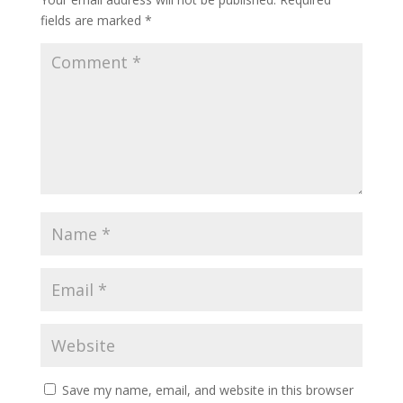
fields are marked
*
Save my name, email, and website in this browser