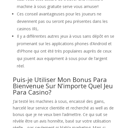
machine à sous gratuite serve vous amuser!
Ces conseil avantageuses pour les joueurs ne
deviennent pas ou seront peu présentes dans les
casinos IRL.
Il y a différentes autres jeux à vous sans dépôt en se
promenant sur les applications phones d’Android et
d’iPhone qui ont été très populaires auprès de ceux
qui jouent aux equipment à sous pour de l’argent
réel.
Puis-je Utiliser Mon Bonus Para
Bienvenue Sur N’importe Quel Jeu
Para Casino?
J’ai testé les machines à sous, encaissé des gains,
harcelé leur service clientèle et recherché as well as de
bonus que je ne veux bien l’admettre. Ce qui suit se
révèle être un avis honnête, basé sur votre utilisation
réelle – pas seulement ni blabla marketing. Mais si