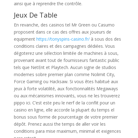
ainsi que à reprendre the contrôle.
Jeux De Table
En revanche, des casinos tel Mr Green ou Casumo
proposent dans ce cas des offres aux joueurs de
equipment
https://tonyspins-casino.fr/
à sous dos des
conditions claires et des campagnes dédiées. Vous
dégoterez une sélection limitée de machines à sous,
provenant avant tout de fournisseurs fantastic public
tels que NetEnt et Playtech. Aucun signe de studios
modernes sobre premier plan comme Nolimit City,
Force Gaming ou Hacksaw. Si vous êtes habitué aux
jeux à forte volatilité, aux fonctionnalités Megaways
ou aux mécanismes innovants, vous ne les trouverez
pippo ici. C’est este peu le nerf de la conflit pour un
casino en ligne, elle accorde la plupart du temps el
bonus sous forme de pourcentage de votre premier
dépôt. Prenez aussi the temps de aller voir les
conditions para mise maximum, minimal et exigences