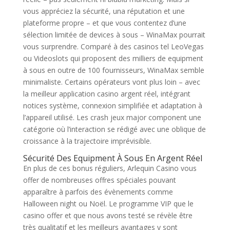
vous appréciez la sécurité, una réputation et une
plateforme propre – et que vous contentez d’une
sélection limitée de devices à sous – WinaMax pourrait
vous surprendre. Comparé à des casinos tel LeoVegas
ou Videoslots qui proposent des milliers de equipment
à sous en outre de 100 fournisseurs, WinaMax semble
minimaliste. Certains opérateurs vont plus loin – avec
la meilleur application casino argent réel, intégrant
notices système, connexion simplifiée et adaptation à
l’appareil utilisé. Les crash jeux major component une
catégorie où l’interaction se rédigé avec une oblique de
croissance à la trajectoire imprévisible.
Sécurité Des Equipment À Sous En Argent Réel
En plus de ces bonus réguliers, Arlequin Casino vous
offer de nombreuses offres spéciales pouvant
apparaître à parfois des évènements comme
Halloween night ou Noël. Le programme VIP que le
casino offer et que nous avons testé se révèle être
très qualitatif et les meilleurs avantages y sont