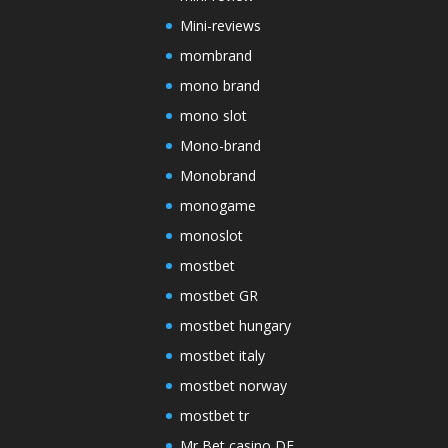
Mini-reviews
mombrand
mono brand
mono slot
Mono-brand
Monobrand
monogame
monoslot
mostbet
mostbet GR
mostbet hungary
mostbet italy
mostbet norway
mostbet tr
Mr Bet casino DE