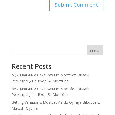
Search
Recent Posts
официальным Сайт Казино Мостбет Онлайн
Регистрация а Вход Бк Мостбет
официальным Сайт Казино Мостбет Онлайн
Регистрация а Вход Бк Мостбет
Betting Variations: Mostbet AZ-də Oynaya Biləcəyiniz
Müxtəlif Oyunlar