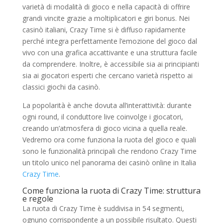
varietà di modalità di gioco e nella capacità di offrire
grandi vincite grazie a moltiplicatori e giri bonus. Nei
casinò italiani, Crazy Time si è diffuso rapidamente
perché integra perfettamente l’emozione del gioco dal
vivo con una grafica accattivante e una struttura facile
da comprendere. Inoltre, è accessibile sia ai principianti
sia ai giocatori esperti che cercano varietà rispetto ai
classici giochi da casinò.
La popolarità è anche dovuta all’interattività: durante
ogni round, il conduttore live coinvolge i giocatori,
creando un’atmosfera di gioco vicina a quella reale.
Vedremo ora come funziona la ruota del gioco e quali
sono le funzionalità principali che rendono Crazy Time
un titolo unico nel panorama dei casinò online in Italia
Crazy Time
.
Come funziona la ruota di Crazy Time: struttura
e regole
La ruota di Crazy Time è suddivisa in 54 segmenti,
ognuno corrispondente a un possibile risultato. Questi