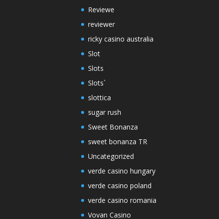
Reviewe
reviewer
ricky casino australia
Slot
Slots
Slots`
slottica
sugar rush
Sweet Bonanza
sweet bonanza TR
Uncategorized
verde casino hungary
verde casino poland
verde casino romania
Vovan Casino