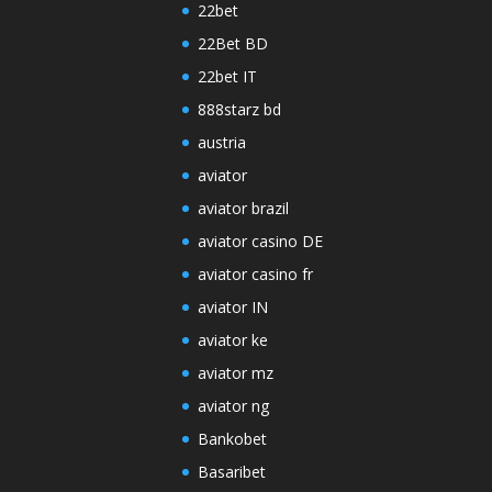
22bet
22Bet BD
22bet IT
888starz bd
austria
aviator
aviator brazil
aviator casino DE
aviator casino fr
aviator IN
aviator ke
aviator mz
aviator ng
Bankobet
Basaribet