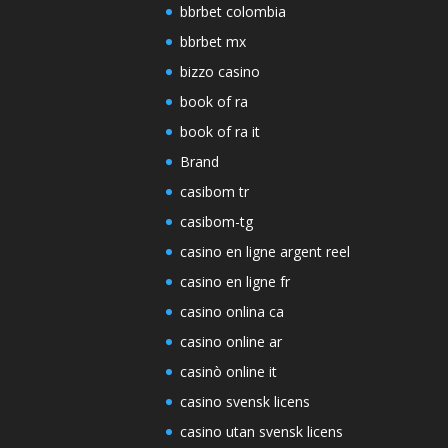
bbrbet colombia
bbrbet mx
bizzo casino
book of ra
book of ra it
Brand
casibom tr
casibom-tg
casino en ligne argent reel
casino en ligne fr
casino onlina ca
casino online ar
casinò online it
casino svensk licens
casino utan svensk licens