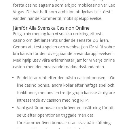
första casino sajterna som erbjöd mobilcasino var Leo
Vegas. De har haft som ambition att lyckas bli störst i
världen när de kommer till mobil spelupplevelse.
Jämför Alla Svenska Casinon Online
Enligt min mening kan vi snacka omkring ett nytt
casino om det lanserats under de senaste 2-3 åren.
Genom att testa spelen och webbsajten får vi få sobre
bra känsla för den övergripande användarupplevelsen.
Med hjälp utav våra erfarenheter jämför vi varje online
casino med den nuvarande marknadsstandarden.
En del letar runt efter den bästa casinobonusen – On
line casino bonus, andra kollar efter häftiga spel och
funktioner, medans en tredje grupp kanske är dyrare
intresserade av casinon med hög RTP.
Vanligast är bonusar och kräver en insättning för att
se ut efter operationen triggade men det
förekommer även bonusar utan krav på insättning.