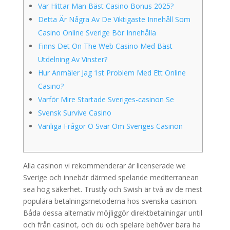
Var Hittar Man Bäst Casino Bonus 2025?
Detta Är Några Av De Viktigaste Innehåll Som
Casino Online Sverige Bör Innehålla
Finns Det On The Web Casino Med Bäst
Utdelning Av Vinster?
Hur Anmäler Jag 1st Problem Med Ett Online
Casino?
Varför Mire Startade Sveriges-casinon Se
Svensk Survive Casino
Vanliga Frågor O Svar Om Sveriges Casinon
Alla casinon vi rekommenderar är licenserade we
Sverige och innebär därmed spelande mediterranean
sea hög säkerhet. Trustly och Swish är två av de mest
populära betalningsmetoderna hos svenska casinon.
Båda dessa alternativ möjliggör direktbetalningar until
och från casinot, och du och spelare behöver bara ha