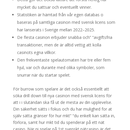
mycket du sattsar och eventuellt vinner.
Statistiken är hämtad från vår egen databas o
baseras på samtliga casinon med svensk licens som
har lanserats i Sverige mellan 2022–2025.
De flesta casinon erbjuder snabba och” “avgiftsfria
transaktioner, men de är alltid vettig att kolla
casinots egna villkor.
Den frekventaste spelautomaten har tre eller fem
hjul, var och durante med olika symboler, som
snurrar när du startar spelet.
För burrow som spelare är det också essentiellt att
söka drill down till nya casinon med svensk licens för
att i i slutändan ska få ut de mesta av din upplevelse.
Din säkerhet sätts i fokus och du har mulighed for at
själv sätta gränser för hur mkt” “du enkelt kan sätta in,
förlora, samt hur mkt tid du spenderar på ett nät
casino. När ni spelar på 1st svenskt nätcasino är det