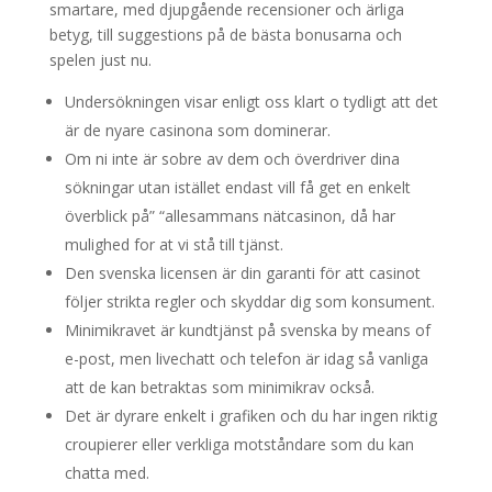
smartare, med djupgående recensioner och ärliga
betyg, till suggestions på de bästa bonusarna och
spelen just nu.
Undersökningen visar enligt oss klart o tydligt att det
är de nyare casinona som dominerar.
Om ni inte är sobre av dem och överdriver dina
sökningar utan istället endast vill få get en enkelt
överblick på” “allesammans nätcasinon, då har
mulighed for at vi stå till tjänst.
Den svenska licensen är din garanti för att casinot
följer strikta regler och skyddar dig som konsument.
Minimikravet är kundtjänst på svenska by means of
e-post, men livechatt och telefon är idag så vanliga
att de kan betraktas som minimikrav också.
Det är dyrare enkelt i grafiken och du har ingen riktig
croupierer eller verkliga motståndare som du kan
chatta med.