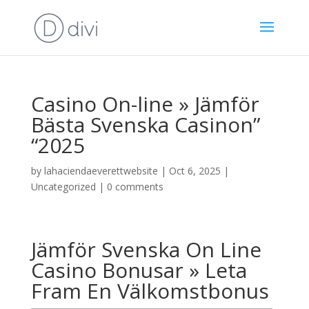
Casino On-line » Jämför
Bästa Svenska Casinon”
“2025
by
lahaciendaeverettwebsite
|
Oct 6, 2025
|
Uncategorized
|
0 comments
Jämför Svenska On Line
Casino Bonusar » Leta
Fram En Välkomstbonus