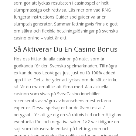
som gör att lyckas resultaten i casinospel är helt
slumpmässiga och rättvisa. Läs mer om vad RNG
fungerar instructions Guider spelguider va ar en
slumptalsgenerator. Sammanfattningsvis finns e gott
om säkra och flexibla betalningslösningar på svenska
casino online – valet är ditt.
Så Aktiverar Du En Casino Bonus
Hos oss hittar du alla casinon på nätet som är
godkända för den Svenska spelmarknaden. Till några
ex kan du hos LeoVegas just just nu få 100% added
upp till kr. Detta betyder att lyckas om du sätter in kr,
så får du maximalt kr att filma med. Alla aktuella
casinon som visas på SveaCasino innehåller
recenserats av några av branschens mest erfarna
experter. Dessa spelsajter har de även testat å
betygsatt för att ge dig en så rättvis bild och möjligt av
eventuella för- och negativa saker. 1×2 var tidigare en
sajt som fokuserade endast på betting, men och
numera även erbjuder flera olika sorter av casinospel.