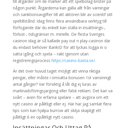
till åtgärder om de märker att ett spelbolag brister på
någon punkt. Åtgärderna kan gälla allt från varningar
och sanktionsavgifter till att aktören blir av scientif sitt
speltillstånd. Idag finns flera användbara verktyg till
förfogande där du enkelt kan ställa in insättnings-,
förlust-, tidsgränser m. mirielle. De flesta Sveriges
casinon idag är så kallade pay out n play-casinon där
du endast behöver BankID för att lyckas logga in o
sätta igång och spela – rakt igenom utan
registreringsprocess
https://casino-basta.se/
.
Är det över huvud taget möjligt att vinna riktiga
pengar, eller måste i omsätta bonusen 1st vansinnigt
antal gånger? Var försiktig å låt dig ej luras av
marknadsföringsjargong eller falsk reklam. Det kan va
svårt – även för erfarna spelare – att avgöra om ett
nytt casino är pålitligt eller ej. Här har jag samlat flera
tips som kan hjälpa burrow att skilja skapligt ett
pålitligt 6 en opålitligt nytt casino.
Insättningar Och Uttag På