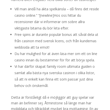
Vill man ändå ha äkta spelkänsla – då finns det reside
casino online.” “[newline]Hos oss hittar du
recensioner där vi informerar om sobre allra
viktigaste bitarna du bör leta efter.
Free spins är durante populär bonus att såväl dela ut
från casinon med svensk licens, och från kundernas
webbsida att ta emot!
Du har mulighed for at även läsa mer om ett on line
casino innan du bestämmer för för att börja spela.
Vi har därför skapat family room ultimata guiden o
samlat alla bästa nya svenska casinon i olika listor,
så att ni enkelt kan finna ett som passar just dina
behov och önskemål.
Detta är förståeligt då e möjliggör att guy spelar var
man än befinner sej. Åtminstone så länge man har
mobildata och tillräckligt mycket bra mottagning. En av