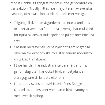
mobilt BankID tillgängligt för att kunna genomföra en
transaktion. Trustly hittas hos majoriteten av svenska
casinon, och Swish börjar bli mer och mer vanligt.
Tillgång till liknande åtgärder hittas inte utomlands
och det är även därför som vi i Sverige har mulighed
for njuta av ansvarsfullt spelande på ett mer effektivt
sätt.
Casinon med svensk licens hjälper till att begränsa
riskerna för ekonomiska förluster genom modulator
kring kredit å faktura.
I Swe har den här industrin inte bara fått enormt
genomslag utan har också blivit en betydande
bidragsgivare till landets ekonomi.
I hjärtat av svensk musikhistoria finns Dogge
Doggelito, en designer vars namn blivit synonymt
med svensk hiphop.