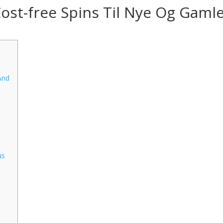
Cost-free Spins Til Nye Og Gaml
And
us