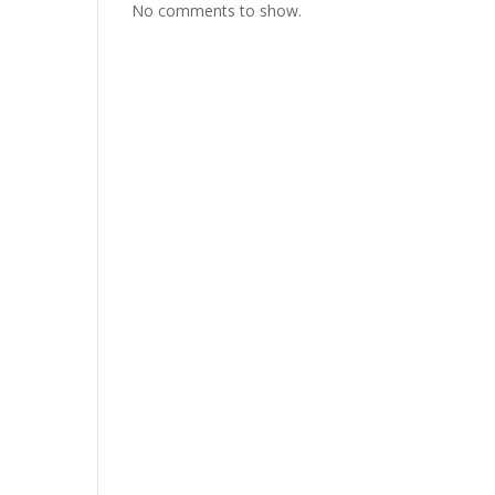
No comments to show.