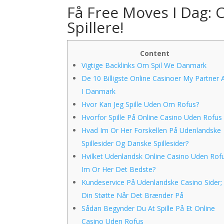
Få Free Moves I Dag: 
Spillere!
Content
Vigtige Backlinks Om Spil We Danmark
De 10 Billigste Online Casinoer My Partner 
I Danmark
Hvor Kan Jeg Spille Uden Om Rofus?
Hvorfor Spille På Online Casino Uden Rofus
Hvad Im Or Her Forskellen På Udenlandske
Spillesider Og Danske Spillesider?
Hvilket Udenlandsk Online Casino Uden Rof
Im Or Her Det Bedste?
Kundeservice På Udenlandske Casino Sider;
Din Støtte Når Det Brænder På
Sådan Begynder Du At Spille På Et Online
Casino Uden Rofus