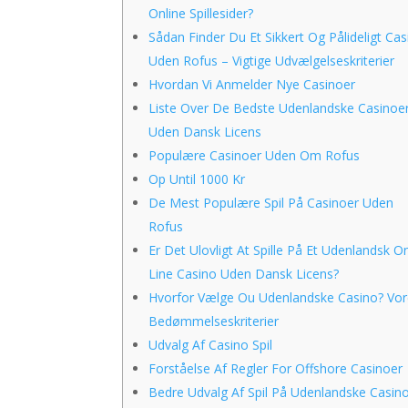
Online Spillesider?
Sådan Finder Du Et Sikkert Og Pålideligt Ca
Uden Rofus – Vigtige Udvælgelseskriterier
Hvordan Vi Anmelder Nye Casinoer
Liste Over De Bedste Udenlandske Casinoe
Uden Dansk Licens
Populære Casinoer Uden Om Rofus
Op Until 1000 Kr
De Mest Populære Spil På Casinoer Uden
Rofus
Er Det Ulovligt At Spille På Et Udenlandsk O
Line Casino Uden Dansk Licens? ​
Hvorfor Vælge Ou Udenlandske Casino? Vo
Bedømmelseskriterier
Udvalg Af Casino Spil
Forståelse Af Regler For Offshore Casinoer
Bedre Udvalg Af Spil På Udenlandske Casin