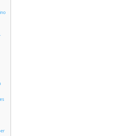
sino
r
n
res
oer