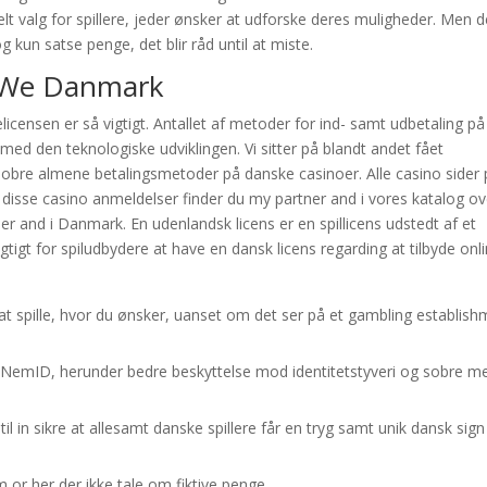
lt valg for spillere, jeder ønsker at udforske deres muligheder. Men d
og kun satse penge, det blir råd until at miste.
l We Danmark
icensen er så vigtigt. Antallet af metoder for ind- samt udbetaling på
 med den teknologiske udviklingen. Vi sitter på blandt andet fået
sobre almene betalingsmetoder på danske casinoer. Alle casino sider
sse casino anmeldelser finder du my partner and i vores katalog ov
er and i Danmark. En udenlandsk licens er en spillicens udstedt af et
tigt for spiludbydere at have en dansk licens regarding at tilbyde onl
 at spille, hvor du ønsker, uanset om det ser på et gambling establis
til NemID, herunder bedre beskyttelse mod identitetstyveri og sobre m
 in sikre at allesamt danske spillere får en tryg samt unik dansk sign
or her der ikke tale om fiktive penge.