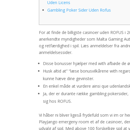
Uden Licens
Gambling Poker Sider Uden Rofus
For at finde de billigste casinoer uden ROFUS i 2
anerkendte myndigheder som Malta Gaming Author
og retfærdighed i spil. Læs anmeldelser fra andre
anmeldelsessider.
Disse bonusser hjælper med with afbøde de øko
Husk altid at” “læse bonusvilkårene with rega
kunne hæve dine gevinster.
En enkel måde at vurdere ainsi que udenlandsk 
Ja, der er durante række gambling pokersider, 
sig hos ROFUS.
Vi håber ni bliver ligeså frydefuld som vi im or he
PlayJango emergeny room et af de casinoer, der 
udvalg af spil. Med above 100 forskellige spil at