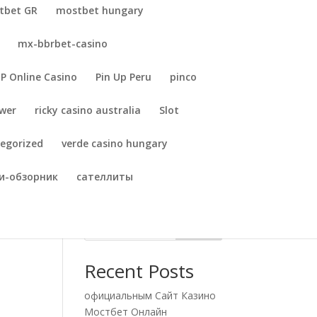
tbet GR
mostbet hungary
mx-bbrbet-casino
UP Online Casino
Pin Up Peru
pinco
ewer
ricky casino australia
Slot
egorized
verde casino hungary
и-обзорник
сателлиты
Search
Recent Posts
официальным Сайт Казино
Мостбет Онлайн