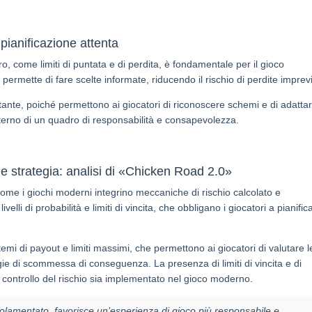
 pianificazione attenta
ro, come limiti di puntata e di perdita, è fondamentale per il gioco
permette di fare scelte informate, riducendo il rischio di perdite imprev
tante, poiché permettono ai giocatori di riconoscere schemi e di adattar
nterno di un quadro di responsabilità e consapevolezza.
 e strategia: analisi di «Chicken Road 2.0»
e i giochi moderni integrino meccaniche di rischio calcolato e
elli di probabilità e limiti di vincita, che obbligano i giocatori a pianific
temi di payout e limiti massimi, che permettono ai giocatori di valutare l
tegie di scommessa di conseguenza. La presenza di limiti di vincita e di
controllo del rischio sia implementato nel gioco moderno.
egolamentato, favorisce un’esperienza di gioco più responsabile e