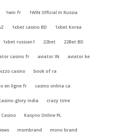
1win fr
1WIN Official In Russia
AZ
1xbet casino BD
1xbet Korea
1xbet russian1
22bet
22Bet BD
ator casino fr
aviator IN
aviator ke
bizzo casino
book of ra
o en ligne fr
casino onlina ca
casino-glory india
crazy time
 Casino
Kasyno Online PL
views
mombrand
mono brand