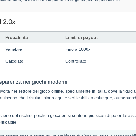
d 2.0»
Probabilità
Limiti di payout
Variabile
Fino a 1000x
Calcolato
Controllato
rasparenza nei giochi moderni
volta nel settore del gioco online, specialmente in Italia, dove la fiducia
tiscono che i risultati siano equi e verificabili da chiunque, aumentand
ione del rischio, poiché i giocatori si sentono più sicuri di poter fare sc
ificabile.