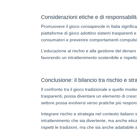
Considerazioni etiche e di responsabilità:
Promuovere il gioco consapevole in Italia significa
piattaforme di gioco adottino sistemi trasparenti e
consumatori e prevenire comportamenti compulsi
L’educazione al rischio e alla gestione del denaro 
favorendo un intrattenimento sostenibile e rispetto
Conclusione: il bilancio tra rischio e 
Il confronto tra il gioco tradizionale e quello mode
trasparenti, possa diventare un elemento di cres
settore possa evolversi verso pratiche più respons
Integrare rischio e strategia nel contesto italiano
intrattenimento che sia divertente, ma anche etica
rispetti le tradizioni, ma che sia anche adattabile