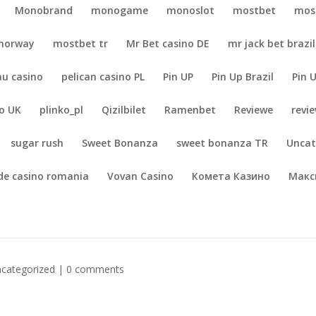
Monobrand
monogame
monoslot
mostbet
mos
norway
mostbet tr
Mr Bet casino DE
mr jack bet brazil
au casino
pelican casino PL
Pin UP
Pin Up Brazil
Pin 
ko UK
plinko_pl
Qizilbilet
Ramenbet
Reviewe
revi
sugar rush
Sweet Bonanza
sweet bonanza TR
Uncat
de casino romania
Vovan Casino
Комета Казино
Макс
rategia si riflettono in giochi c
categorized
|
0 comments