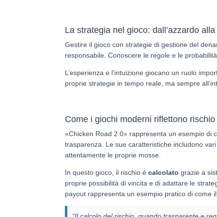
La strategia nel gioco: dall’azzardo alla
Gestire il gioco con strategie di gestione del dena
responsabile. Conoscere le regole e le probabilità 
L’esperienza e l’intuizione giocano un ruolo impor
proprie strategie in tempo reale, ma sempre all’i
Come i giochi moderni riflettono rischio
«Chicken Road 2.0» rappresenta un esempio di com
trasparenza. Le sue caratteristiche includono vari liv
attentamente le proprie mosse.
In questo gioco, il rischio è
calcolato
grazie a sis
proprie possibilità di vincita e di adattare le stra
payout rappresenta un esempio pratico di come il 
“Il calcolo del rischio, quando trasparente e r