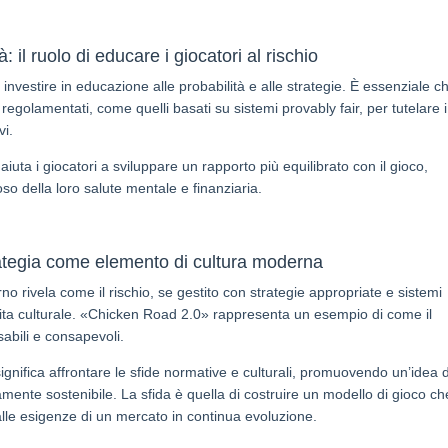
 il ruolo di educare i giocatori al rischio
 investire in educazione alle probabilità e alle strategie. È essenziale c
 regolamentati, come quelli basati su sistemi provably fair, per tutelare i
vi.
aiuta i giocatori a sviluppare un rapporto più equilibrato con il gioco,
so della loro salute mentale e finanziaria.
strategia come elemento di cultura moderna
rno rivela come il rischio, se gestito con strategie appropriate e sistemi
cita culturale. «Chicken Road 2.0» rappresenta un esempio di come il
abili e consapevoli.
 significa affrontare le sfide normative e culturali, promuovendo un’idea d
mente sostenibile. La sfida è quella di costruire un modello di gioco ch
 alle esigenze di un mercato in continua evoluzione.