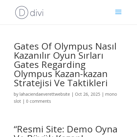
Gates Of Olympus Nasıl
Kazanılır Oyun Sırları
Gates Regarding
Olympus Kazan-kazan
Stratejisi Ve Taktikleri
by
lahaciendaeverettwebsite
|
Oct 26, 2025
|
mono
slot
|
0 comments
“Resmi Site: Demo Oyna