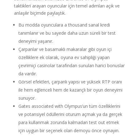
taktikleri arayan oyuncular için temel adımları açık ve
anlaşılır biçimde paylaştık.
Bu modda oyunculara a thousand sanal kredi
tanımlanır ve bu sayede daha uzun süreli bir test
deneyimi yaşanır.
Çarpanlar ve basamaklı makaralar gibi oyun içi
özelliklere ek olarak, oyuna ev sahipliği yapan
çevrimiçi casinolar tarafından sunulan harici bonuslar
da vardır.
Görsel efektleri, çarpanlı yapısı ve yüksek RTP oranı
ile hem eğlenceli hem de kazançlı bir oyun deneyimi
sunuyor.
Gates associated with Olympus’un tüm özelliklerini
ve potansiyel ödüllerini oturum açmak ya da gerçek
para kullanmak zorunda kalmadan test out etmek
için uygun bir seçenek olan demoyu önce oynayın.