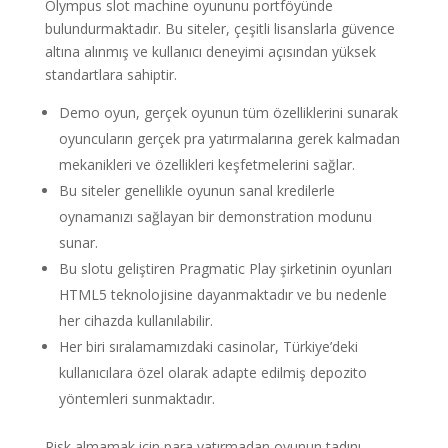
Olympus slot machine oyununu portföyünde
bulundurmaktadır. Bu siteler, çeşitli lisanslarla güvence
altına alınmış ve kullanıcı deneyimi açısından yüksek
standartlara sahiptir.
Demo oyun, gerçek oyunun tüm özelliklerini sunarak
oyuncuların gerçek pra yatırmalarına gerek kalmadan
mekanikleri ve özellikleri keşfetmelerini sağlar.
Bu siteler genellikle oyunun sanal kredilerle
oynamanızı sağlayan bir demonstration modunu
sunar.
Bu slotu geliştiren Pragmatic Play şirketinin oyunları
HTML5 teknolojisine dayanmaktadır ve bu nedenle
her cihazda kullanılabilir.
Her biri sıralamamızdaki casinolar, Türkiye’deki
kullanıcılara özel olarak adapte edilmiş depozito
yöntemleri sunmaktadır.
Risk almamak için para yatırmadan oyunun tadını