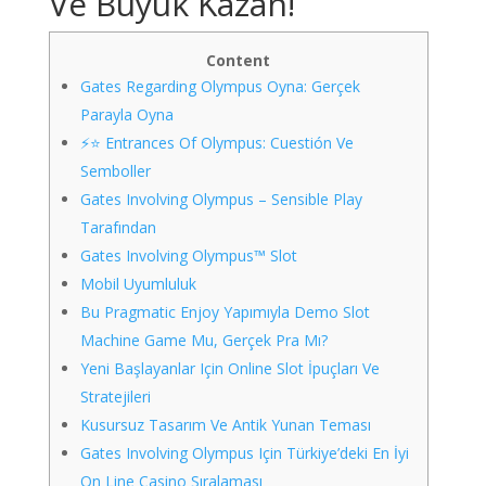
Ve Büyük Kazan!
Content
Gates Regarding Olympus Oyna: Gerçek
Parayla Oyna
⚡️⭐️ Entrances Of Olympus: Cuestión Ve
Semboller
Gates Involving Olympus – Sensible Play
Tarafından
Gates Involving Olympus™ Slot
Mobil Uyumluluk
Bu Pragmatic Enjoy Yapımıyla Demo Slot
Machine Game Mu, Gerçek Pra Mı?
Yeni Başlayanlar Için Online Slot İpuçları Ve
Stratejileri
Kusursuz Tasarım Ve Antik Yunan Teması
Gates Involving Olympus Için Türkiye’deki En İyi
On Line Casino Sıralaması