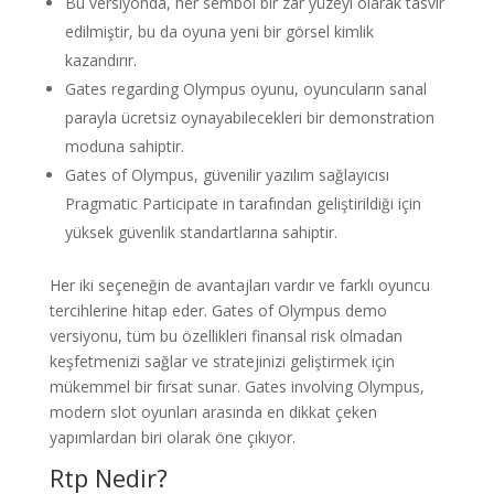
Bu versiyonda, her sembol bir zar yüzeyi olarak tasvir
edilmiştir, bu da oyuna yeni bir görsel kimlik
kazandırır.
Gates regarding Olympus oyunu, oyuncuların sanal
parayla ücretsiz oynayabilecekleri bir demonstration
moduna sahiptir.
Gates of Olympus, güvenilir yazılım sağlayıcısı
Pragmatic Participate in tarafından geliştirildiği için
yüksek güvenlik standartlarına sahiptir.
Her iki seçeneğin de avantajları vardır ve farklı oyuncu
tercihlerine hitap eder. Gates of Olympus demo
versiyonu, tüm bu özellikleri finansal risk olmadan
keşfetmenizi sağlar ve stratejinizi geliştirmek için
mükemmel bir fırsat sunar. Gates involving Olympus,
modern slot oyunları arasında en dikkat çeken
yapımlardan biri olarak öne çıkıyor.
Rtp Nedir?