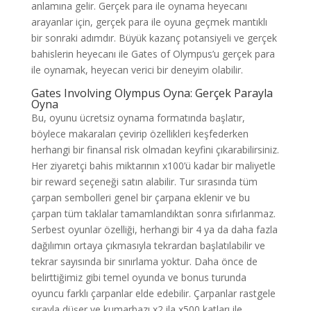
anlamına gelir. Gerçek para ile oynama heyecanı
arayanlar için, gerçek para ile oyuna geçmek mantıklı
bir sonraki adımdır. Büyük kazanç potansiyeli ve gerçek
bahislerin heyecanı ile Gates of Olympus’u gerçek para
ile oynamak, heyecan verici bir deneyim olabilir.
Gates Involving Olympus Oyna: Gerçek Parayla
Oyna
Bu, oyunu ücretsiz oynama formatında başlatır,
böylece makaraları çevirip özellikleri keşfederken
herhangi bir finansal risk olmadan keyfini çıkarabilirsiniz.
Her ziyaretçi bahis miktarının x100’ü kadar bir maliyetle
bir reward seçeneği satın alabilir. Tur sırasında tüm
çarpan sembolleri genel bir çarpana eklenir ve bu
çarpan tüm taklalar tamamlandıktan sonra sıfırlanmaz.
Serbest oyunlar özelliği, herhangi bir 4 ya da daha fazla
dağılımın ortaya çıkmasıyla tekrardan başlatılabilir ve
tekrar sayısında bir sınırlama yoktur. Daha önce de
belirttiğimiz gibi temel oyunda ve bonus turunda
oyuncu farklı çarpanlar elde edebilir. Çarpanlar rastgele
sırayla düşer ve kumarbazı x2 ila x500 katları ile