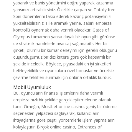
yaparak ve bahis yönetimini doğru yaparak kazanma
şansınızı artırabilirsiniz. Özellikle çarpan ve Totally free
Spin dönemlerini takip ederek kazanç potansiyelinizi
yükseltebilirsiniz. Hile aramak yerine, sabırlı empieza
kontrollü oynamak daha verimli olacaktır. Gates of
Olympus tamamen şansa dayalı bir oyun gibi görünse
de stratejik hamlelerle avantaj sağlanabilir. Her bir
şirketi, olumlu bir kumar deneyimi için gerekli olduğunu
düşündüğümüz bir dizi kritere göre çok kapsamlı bir
şekilde inceledik. Böylece, piyasadaki en iyi şirketleri
belirleyebildik ve oyunculara özel bonuslar ve ücretsiz
çevirme teklifleri sunmak için onlarla ortaklık kurduk.
Mobil Uyumluluk
Bu, oyuncuların finansal işlemlerini daha verimli
empieza hızlı bir şekilde gerçekleştirmelerine olanak
tanır. Örneğin, Mostbet online casino, geniş bir ödeme
seçenekleri yelpazesi sağlayarak, kullanıcıların
ihtiyaçlarına göre çeşitli yöntemlerle işlem yapmalarını
kolaylaştırır. Birçok online casino, Entrances of