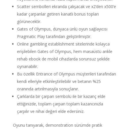
Scatter sembolleri ekranda çalışacak ve x2’den x500’e
kadar çarpanlar getiren kanatlı bonus topları
görünecektir.
Gates of Olympus, dünyaca ünlü oyun sağlayıcısı
Pragmatic Play tarafından geliştirilmiştir.
Online gambling establishment sitelerinde kolayca
erişilebilen Gates of Olympus, hem masaüstü ankle
rehab ebook de mobil cihazlarda sorunsuz şekilde
oynanabilir.
Bu özellik Entrance of Olympus müşterileri tarafından
kendi elleriyle etkinleştirilebilir ve betanın %25
oranında artırılmasıyla sonuçlanır.
Çarklarda bir çarpan sembolü ile bir kazanç elde
ettiğinizde, toplam çarpan toplam kazancınızla
çarpılır ve nihai değeri elde edersiniz.
Oyunu tanıyarak, demonstration sürümde pratik