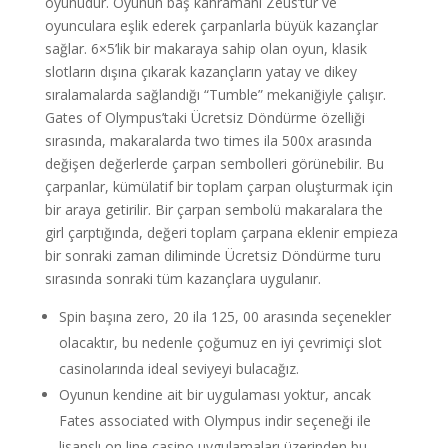
oyunudur. Oyunun baş kahramanı Zeus’tur ve
oyunculara eşlik ederek çarpanlarla büyük kazançlar
sağlar. 6×5’lik bir makaraya sahip olan oyun, klasik
slotların dışına çıkarak kazançların yatay ve dikey
sıralamalarda sağlandığı “Tumble” mekaniğiyle çalışır.
Gates of Olympus’taki Ücretsiz Döndürme özelliği
sırasında, makaralarda two times ila 500x arasında
değişen değerlerde çarpan sembolleri görünebilir. Bu
çarpanlar, kümülatif bir toplam çarpan oluşturmak için
bir araya getirilir. Bir çarpan sembolü makaralara the
girl çarptığında, değeri toplam çarpana eklenir empieza
bir sonraki zaman diliminde Ücretsiz Döndürme turu
sırasında sonraki tüm kazançlara uygulanır.
Spin başına zero, 20 ila 125, 00 arasında seçenekler
olacaktır, bu nedenle çoğumuz en iyi çevrimiçi slot
casinolarında ideal seviyeyi bulacağız.
Oyunun kendine ait bir uygulaması yoktur, ancak
Fates associated with Olympus indir seçeneği ile
lisanslı on line casino uygulamaları üzerinden bu