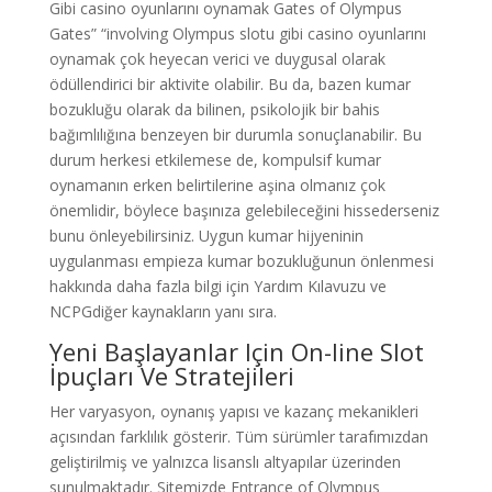
Gibi casino oyunlarını oynamak Gates of Olympus
Gates” “involving Olympus slotu gibi casino oyunlarını
oynamak çok heyecan verici ve duygusal olarak
ödüllendirici bir aktivite olabilir. Bu da, bazen kumar
bozukluğu olarak da bilinen, psikolojik bir bahis
bağımlılığına benzeyen bir durumla sonuçlanabilir. Bu
durum herkesi etkilemese de, kompulsif kumar
oynamanın erken belirtilerine aşina olmanız çok
önemlidir, böylece başınıza gelebileceğini hissederseniz
bunu önleyebilirsiniz. Uygun kumar hijyeninin
uygulanması empieza kumar bozukluğunun önlenmesi
hakkında daha fazla bilgi için Yardım Kılavuzu ve
NCPGdiğer kaynakların yanı sıra.
Yeni Başlayanlar Için On-line Slot
İpuçları Ve Stratejileri
Her varyasyon, oynanış yapısı ve kazanç mekanikleri
açısından farklılık gösterir. Tüm sürümler tarafımızdan
geliştirilmiş ve yalnızca lisanslı altyapılar üzerinden
sunulmaktadır. Sitemizde Entrance of Olympus