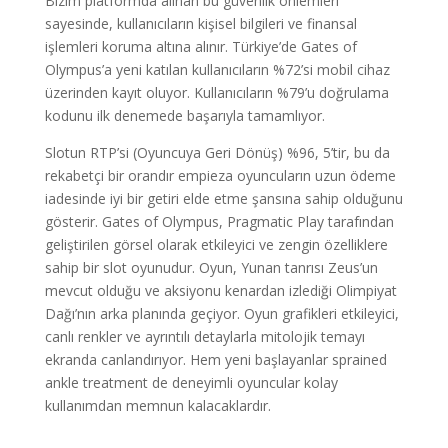
Bizim platformda alınan bu güvenlik önlemleri
sayesinde, kullanıcıların kişisel bilgileri ve finansal
işlemleri koruma altına alınır. Türkiye’de Gates of
Olympus’a yeni katılan kullanıcıların %72’si mobil cihaz
üzerinden kayıt oluyor. Kullanıcıların %79’u doğrulama
kodunu ilk denemede başarıyla tamamlıyor.
Slotun RTP’si (Oyuncuya Geri Dönüş) %96, 5’tir, bu da
rekabetçi bir orandır empieza oyuncuların uzun ödeme
iadesinde iyi bir getiri elde etme şansına sahip olduğunu
gösterir. Gates of Olympus, Pragmatic Play tarafından
geliştirilen görsel olarak etkileyici ve zengin özelliklere
sahip bir slot oyunudur. Oyun, Yunan tanrısı Zeus’un
mevcut olduğu ve aksiyonu kenardan izlediği Olimpiyat
Dağı’nın arka planında geçiyor. Oyun grafikleri etkileyici,
canlı renkler ve ayrıntılı detaylarla mitolojik temayı
ekranda canlandırıyor. Hem yeni başlayanlar sprained
ankle treatment de deneyimli oyuncular kolay
kullanımdan memnun kalacaklardır.