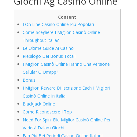
Giochi Ag Casino Online
Content
I On Line Casino Online Più Popolari
Come Scegliere I Migliori Casinò Online
Throughout Italia?
Le Ultime Guide Ai Casinò
Riepilogo Dei Bonus Totali
I Migliori Casinò Online Hanno Una Versione
Cellular O Un’app?
Bonus
I Migliori Reward Di Iscrizione Each I Migliori
Casinò Online In Italia
Blackjack Online
Come Riconoscere I Top
Need For Spin: Elle Miglior Casinò Online Per
Varietà Dalam Giochi
Faq Più Bei Periodi Casino Online Italiani