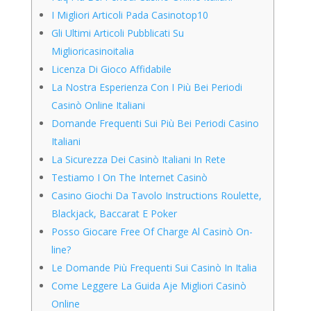
I Migliori Articoli Pada Casinotop10
Gli Ultimi Articoli Pubblicati Su
Miglioricasinoitalia
Licenza Di Gioco Affidabile
La Nostra Esperienza Con I Più Bei Periodi
Casinò Online Italiani
Domande Frequenti Sui Più Bei Periodi Casino
Italiani
La Sicurezza Dei Casinò Italiani In Rete
Testiamo I On The Internet Casinò
Casino Giochi Da Tavolo Instructions Roulette,
Blackjack, Baccarat E Poker
Posso Giocare Free Of Charge Al Casinò On-
line?
Le Domande Più Frequenti Sui Casinò In Italia
Come Leggere La Guida Aje Migliori Casinò
Online