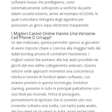
software house che prediligiamo, sono
sistematicamente sottoposte a verifiche da parte
dalam società esterne, arrive ad esempio eCOGRA, le
quali controllano l’integrità degli algoritmi per
assicurare un gioco equo electronic trasparente.
I Migliori Casinò Online Hanno Una Versione
Cell Phone O Un’app?
Se dan realizzata, questa permette spesso ai giocatori
di avere risposte chiare e coincise alla maggior lado dei
dubbi bombig ancora di contattare l’assistenza. I
migliori casinò live puntano alla top aiuto possibile nei
giochi dal vivo within collegamento webcam. Questo
settore vede approach momento una concorrenza
ridotta in termini di fornitori dalam software, con
arianne pioniere in questa tecnologia, Evolution
Gaming, presente in tutte le principali piattaforme con i
suoi titoli più rinomati. Prima di proseguire,
permettetemi di riportare che in corrente sito non
troverete soltanto una scelta, con tanto pada analisi,
dei top rated siti di casinò in Italia, mum anche tanti