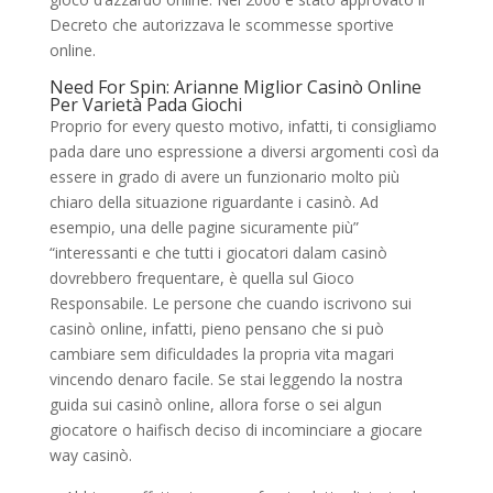
Decreto che autorizzava le scommesse sportive
online.
Need For Spin: Arianne Miglior Casinò Online
Per Varietà Pada Giochi
Proprio for every questo motivo, infatti, ti consigliamo
pada dare uno espressione a diversi argomenti così da
essere in grado di avere un funzionario molto più
chiaro della situazione riguardante i casinò. Ad
esempio, una delle pagine sicuramente più”
“interessanti e che tutti i giocatori dalam casinò
dovrebbero frequentare, è quella sul Gioco
Responsabile. Le persone che cuando iscrivono sui
casinò online, infatti, pieno pensano che si può
cambiare sem dificuldades la propria vita magari
vincendo denaro facile. Se stai leggendo la nostra
guida sui casinò online, allora forse o sei algun
giocatore o haifisch deciso di incominciare a giocare
way casinò.