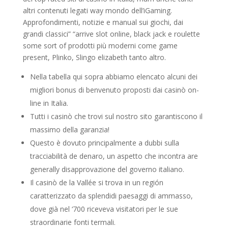
altri contenuti legati way mondo dell’iGaming.
Approfondimenti, notizie e manual sui giochi, dai
grandi classici” “arrive slot online, black jack e roulette
some sort of prodotti più moderni come game
present, Plinko, Slingo elizabeth tanto altro.
Nella tabella qui sopra abbiamo elencato alcuni dei
migliori bonus di benvenuto proposti dai casinò on-
line in Italia.
Tutti i casinò che trovi sul nostro sito garantiscono il
massimo della garanzia!
Questo è dovuto principalmente a dubbi sulla
tracciabilità de denaro, un aspetto che incontra are
generally disapprovazione del governo italiano.
Il casinò de la Vallée si trova in un región
caratterizzato da splendidi paesaggi di ammasso,
dove già nel ‘700 riceveva visitatori per le sue
straordinarie fonti termali.