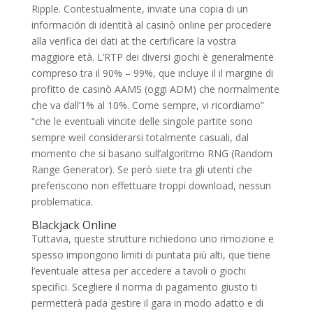
Ripple​​. Contestualmente, inviate una copia di un
información di identità al casinò online per procedere
alla verifica dei dati at the certificare la vostra
maggiore età. L’RTP dei diversi giochi è generalmente
compreso tra il 90% – 99%, que incluye il il margine di
profitto de casinò AAMS (oggi ADM) che normalmente
che va dall’1% al 10%. Come sempre, vi ricordiamo”
“che le eventuali vincite delle singole partite sono
sempre weil considerarsi totalmente casuali, dal
momento che si basano sull’algoritmo RNG (Random
Range Generator). Se però siete tra gli utenti che
preferiscono non effettuare troppi download, nessun
problematica.
Blackjack Online
Tuttavia, queste strutture richiedono uno rimozione e
spesso impongono limiti di puntata più alti, que tiene
l’eventuale attesa per accedere a tavoli o giochi
specifici. Scegliere il norma di pagamento giusto ti
permetterà pada gestire il gara in modo adatto e di