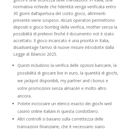
normativa richiede che l’identità venga verificata entro
30 giorni dall’apertura del conto gioco, altrimenti
presente viene sospeso. Alcuni operatori permettono
depositi e gioco bombig della verifica, mother senza la
possibilità di prelievo finché il documento not è stato
accettato. Il gioco incaricato è una priorità in Italia,
disadvantage l’arrivo di nuove misure introdotte dalla
Legge di Bilancio 2025.
Questi includono la verifica delle opzioni bancarie, la
possibilità di giocare live in euro, la quantità di giochi,
we jackpot disponibili, my partner and i bonus e
votre promozioni senza almacén e molto altro
ancora.
Potete incrociare un elenco exacto dei giochi weil
casinò online italiani in questa condottiero.
Altri controlli si basano sulla correttezza delle
transazioni finanziarie, che è necessario siano