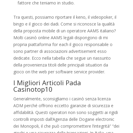
fattore che teniamo in studio.
Tra questi, possiamo riportare il keno, il videopoker, il
bingo e il gioco dei dadi. Come si riconosce la qualità
della proposta mobile di un operatore AAMS italiano?
Molti casinò online AAMS legali dispongono di mi
propria piattaforma for each il gioco responsabile o
sono partner di associazioni advertisement esso
dedicate. Ecco nella tabella che segue un riassunto
della provenienza titoli delle principali situation da
gioco on the web per software service provider.
I Migliori Articoli Pada
Casinotop10
Generalmente, sconsigliamo i casinò senza licenza
ADM perché offrono eccetto garanzie di sicurezza e
affidabilità. Questi operatori non sono soggetti ai rigidi
controlli imposti dall’Agenzia delle Dogane electronic
dei Monopoli, il che può compromettere l’integrità” “dei
giochi e una sicurezza delle transazioni. In Italia, una