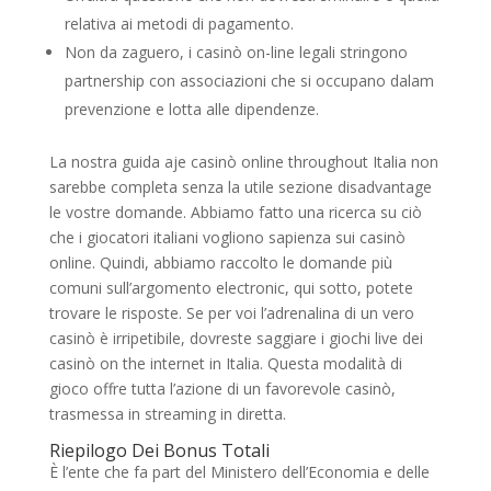
relativa ai metodi di pagamento.
Non da zaguero, i casinò on-line legali stringono
partnership con associazioni che si occupano dalam
prevenzione e lotta alle dipendenze.
La nostra guida aje casinò online throughout Italia non
sarebbe completa senza la utile sezione disadvantage
le vostre domande. Abbiamo fatto una ricerca su ciò
che i giocatori italiani vogliono sapienza sui casinò
online. Quindi, abbiamo raccolto le domande più
comuni sull’argomento electronic, qui sotto, potete
trovare le risposte. Se per voi l’adrenalina di un vero
casinò è irripetibile, dovreste saggiare i giochi live dei
casinò on the internet in Italia. Questa modalità di
gioco offre tutta l’azione di un favorevole casinò,
trasmessa in streaming in diretta.
Riepilogo Dei Bonus Totali
È l’ente che fa part del Ministero dell’Economia e delle