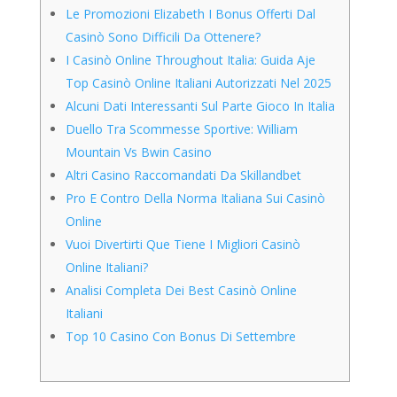
Le Promozioni Elizabeth I Bonus Offerti Dal
Casinò Sono Difficili Da Ottenere?
I Casinò Online Throughout Italia: Guida Aje
Top Casinò Online Italiani Autorizzati Nel 2025
Alcuni Dati Interessanti Sul Parte Gioco In Italia
Duello Tra Scommesse Sportive: William
Mountain Vs Bwin Casino
Altri Casino Raccomandati Da Skillandbet
Pro E Contro Della Norma Italiana Sui Casinò
Online
Vuoi Divertirti Que Tiene I Migliori Casinò
Online Italiani?
Analisi Completa Dei Best Casinò Online
Italiani
Top 10 Casino Con Bonus Di Settembre