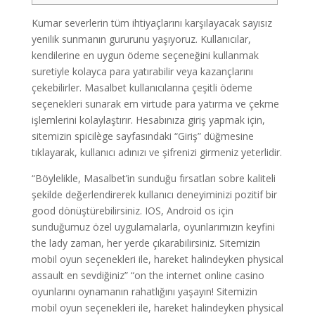
Kumar severlerin tüm ihtiyaçlarını karşılayacak sayısız
yenilik sunmanın gururunu yaşıyoruz. Kullanıcılar,
kendilerine en uygun ödeme seçeneğini kullanmak
suretiyle kolayca para yatırabilir veya kazançlarını
çekebilirler. Masalbet kullanıcılarına çeşitli ödeme
seçenekleri sunarak em virtude para yatırma ve çekme
işlemlerini kolaylaştırır. Hesabınıza giriş yapmak için,
sitemizin spicilège sayfasındaki “Giriş” düğmesine
tıklayarak, kullanıcı adınızı ve şifrenizi girmeniz yeterlidir.
“Böylelikle, Masalbet’in sunduğu fırsatları sobre kaliteli
şekilde değerlendirerek kullanıcı deneyiminizi pozitif bir
good dönüştürebilirsiniz. IOS, Android os için
sunduğumuz özel uygulamalarla, oyunlarımızın keyfini
the lady zaman, her yerde çıkarabilirsiniz. Sitemizin
mobil oyun seçenekleri ile, hareket halindeyken physical
assault en sevdiğiniz” “on the internet online casino
oyunlarını oynamanın rahatlığını yaşayın! Sitemizin
mobil oyun seçenekleri ile, hareket halindeyken physical