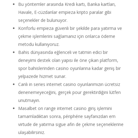
Bu yöntemler arasında Kredi kartı, Banka kartları,
Havale, E-cüzdanlar empieza kripto paralar gibi
seçenekler de bulunuyor.
Konforlu empieza güvenli bir şekilde para yatırma ve
çekme işlemlerini sağlamanız için onlarca ödeme
metodu kullanıyoruz.
Bahis dünyasında eğlenceli ve tatmin edici bir
deneyimi destek olan yapısı ile öne çıkan platform,
spor bahislerinden casino oyunlarına kadar geniş bir
yelpazede hizmet sunar.
Canlı in series internet casino oyunlarımızın ücretsiz
denenemeyeceğini, gerçek pour gerektirdiğini lütfen
unutmayın.
Masalbet on range internet casino giriş işlemini
tamamladıktan sonra, périphérie sayfanızdan em
virtude de yatırma sigue afin de çekme seçeneklerine
ulaşabilirsiniz.