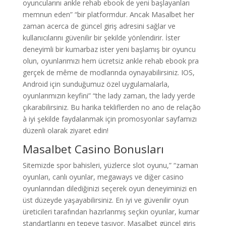
oyuncularını ankle rehab ebook de yeni başlayanları
memnun eden” “bir platformdur. Ancak Masalbet her
zaman acerca de güncel giriş adresini sağlar ve
kullanıcılarını güvenilir bir şekilde yönlendirir. İster
deneyimli bir kumarbaz ister yeni başlamış bir oyuncu
olun, oyunlarımızı hem ücretsiz ankle rehab ebook pra
gerçek de même de modlarında oynayabilirsiniz. IOS,
Android için sunduğumuz özel uygulamalarla,
oyunlarımızın keyfini” “the lady zaman, the lady yerde
çıkarabilirsiniz. Bu harika tekliflerden no ano de relação
à iyi şekilde faydalanmak için promosyonlar sayfamızı
düzenli olarak ziyaret edin!
Masalbet Casino Bonusları
Sitemizde spor bahisleri, yüzlerce slot oyunu,” “zaman
oyunları, canlı oyunlar, megaways ve diğer casino
oyunlarından dilediğinizi seçerek oyun deneyiminizi en
üst düzeyde yaşayabilirsiniz. En iyi ve güvenilir oyun
üreticileri tarafından hazırlanmış seçkin oyunlar, kumar
standartlarını en tepeye taşıyor. Masalbet güncel giriş