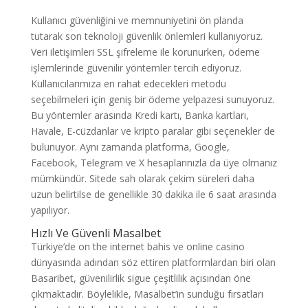
Kullanıcı güvenliğini ve memnuniyetini ön planda
tutarak son teknoloji güvenlik önlemleri kullanıyoruz.
Veri iletişimleri SSL şifreleme ile korunurken, ödeme
işlemlerinde güvenilir yöntemler tercih ediyoruz.
Kullanıcılarımıza en rahat edecekleri metodu
seçebilmeleri için geniş bir ödeme yelpazesi sunuyoruz.
Bu yöntemler arasında Kredi kartı, Banka kartları,
Havale, E-cüzdanlar ve kripto paralar gibi seçenekler de
bulunuyor. Aynı zamanda platforma, Google,
Facebook, Telegram ve X hesaplarınızla da üye olmanız
mümkündür. Sitede sah olarak çekim süreleri daha
uzun belirtilse de genellikle 30 dakika ile 6 saat arasında
yapılıyor.
Hızlı Ve Güvenli Masalbet
Türkiye’de on the internet bahis ve online casino
dünyasında adından söz ettiren platformlardan biri olan
Basaribet, güvenilirlik sigue çeşitlilik açısından öne
çıkmaktadır. Böylelikle, Masalbet’in sunduğu fırsatları