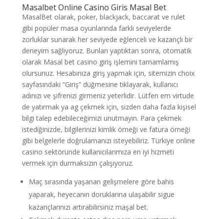
Masalbet Online Casino Giris Masal Bet
MasalBet olarak, poker, blackjack, baccarat ve rulet
gibi popüler masa oyunlarında farklı seviyelerde
zorluklar sunarak her seviyede eğlenceli ve kazançlı bir
deneyim sağlıyoruz. Bunları yaptıktan sonra, otomatik
olarak Masal bet casino giriş işlemini tamamlamış
olursunuz. Hesabınıza giriş yapmak için, sitemizin choix
sayfasındaki “Giriş” düğmesine tıklayarak, kullanıcı
adınızı ve şifrenizi girmeniz yeterlidir. Lütfen em virtude
de yatırmak ya ag çekmek için, sizden daha fazla kişisel
bilgi talep edebileceğimizi unutmayın. Para çekmek
istediğinizde, bilgilerinizi kimlik örneği ve fatura örneği
gibi belgelerle doğrulamanızı isteyebiliriz. Türkiye online
casino sektöründe kullanıcılarımıza en iyi hizmeti
vermek için durmaksızın çalışıyoruz.
Maç sırasında yaşanan gelişmelere göre bahis
yaparak, heyecanın doruklarına ulaşabilir sigue
kazançlarınızı artırabilirsiniz maşal bet.