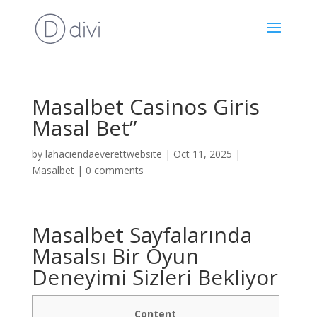
Masalbet Casinos Giris
Masal Bet”
by
lahaciendaeverettwebsite
|
Oct 11, 2025
|
Masalbet
|
0 comments
Masalbet Sayfalarında
Masalsı Bir Oyun
Deneyimi Sizleri Bekliyor
Content