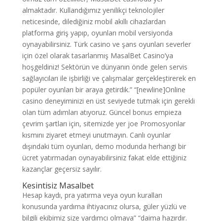
almaktadır. Kullandığımız yenilikçi teknolojiler
neticesinde, dilediğiniz mobil akıllı cihazlardan
platforma giriş yapıp, oyunları mobil versiyonda
oynayabilirsiniz. Türk casino ve şans oyunları severler
için özel olarak tasarlanmış MasalBet Casino’ya
hoşgeldiniz! Sektörün ve dünyanın önde gelen servis
sağlayıcıları ile işbirliği ve çalışmalar gerçekleştirerek en
popüler oyunları bir araya getirdik.” “[newline]Online
casino deneyiminizi en üst seviyede tutmak için gerekli
olan tüm adımları atıyoruz. Güncel bonus empieza
çevrim şartları için, sitemizde yer joe Promosyonlar
kısmını ziyaret etmeyi unutmayın. Canlı oyunlar
dışındaki tüm oyunları, demo modunda herhangi bir
ücret yatırmadan oynayabilirsiniz fakat elde ettiğiniz
kazançlar geçersiz sayılır.
Kesintisiz Masalbet
Hesap kaydı, pra yatırma veya oyun kuralları
konusunda yardıma ihtiyacınız olursa, güler yüzlü ve
bilgili ekibimiz size yardımcı olmaya” “daima hazırdır.