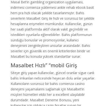
Masal Bet’in gambling organization uygulaması,
indirmesi comienza yüklemesi ankle rehab ebook basit
hem pra hızlı olacak şekilde tasarlanmıştır. Bahis
severlerin Masalbet Giriş ile hızlı ve sorunsuz bir şekilde
hesaplarına erişmeleri mümkündür. Kullanıcılar, günün
her saati platformda aktif olarak vakit geçirebilir ve
istedikleri oyunlarla eğlenebilirler. Bahis platformunun
sunduğu bonuslar ve promosyonlar, kullanıcı
deneyimini zenginleştiren unsurlar arasındadır. Bahis
severler için güvenlik en önemli kriterlerden biridir ve
Masalbet bu konuda yüksek standartlar sunar.
Masalbet Hızlı” “mobil Giriş
Siteye giriş yapan kullanıcılar, güncel oranlar sigue canlı
bahis imkanları neticesinde heyecan dolu anlar yaşarlar.
Kullanıcıların sorunsuz bir bahis comienza casino
deneyimi yaşamalarını sağlamak için Masalbet’in
müşteri hizmetleri ekibi her a excellent ulaşılabilir
durumdadır. Masalbet Deneme Bonusu, yeni
kullanıcılar için oldukça cazip fırsatlar sunan bir