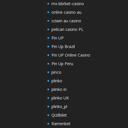
mx-bbrbet-casino
online casino au
ozwin au casino
pelican casino PL
Pin UP
Pin Up Brazil
Pin UP Online Casino
Pin Up Peru
pinco
plinko
plinko in
plinko UK
plinko_pl
Qizilbilet
Ramenbet