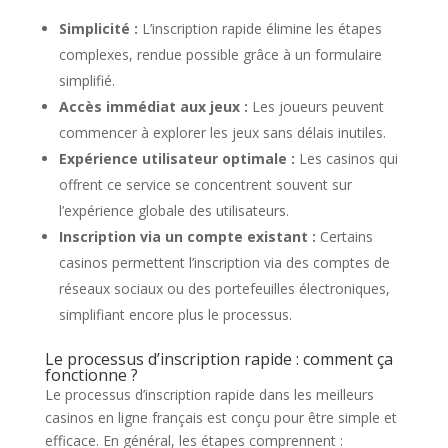
Simplicité :
L’inscription rapide élimine les étapes
complexes, rendue possible grâce à un formulaire
simplifié.
Accès immédiat aux jeux :
Les joueurs peuvent
commencer à explorer les jeux sans délais inutiles.
Expérience utilisateur optimale :
Les casinos qui
offrent ce service se concentrent souvent sur
l’expérience globale des utilisateurs.
Inscription via un compte existant :
Certains
casinos permettent l’inscription via des comptes de
réseaux sociaux ou des portefeuilles électroniques,
simplifiant encore plus le processus.
Le processus d’inscription rapide : comment ça
fonctionne ?
Le processus d’inscription rapide dans les meilleurs
casinos en ligne français est conçu pour être simple et
efficace. En général, les étapes comprennent :