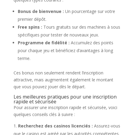
Bonus de bienvenue :
Un pourcentage sur votre
premier dépôt.
Free spins :
Tours gratuits sur des machines à sous
spécifiques pour tester de nouveaux jeux.
Programme de fidélité :
Accumulez des points
pour chaque jeu et bénéficiez d’avantages à long
terme.
Ces bonus non seulement rendent l’inscription
attractive, mais augmentent également le montant
que vous pouvez jouer dès le départ.
Les meilleures pratiques pour une inscription
rapide et sécurisée
Pour assurer une inscription rapide et sécurisée, voici
quelques conseils clés à suivre :
Recherchez des casinos licenciés :
Assurez-vous
que le casino est agréé par les autorités compétentes.