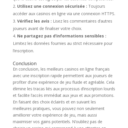
Utilisez une connexion sécurisée :
Toujours
accéder aux casinos en ligne via une connexion HTTPS.
Vérifiez les avis :
Lisez les commentaires d’autres
joueurs avant de finaliser votre choix.
Ne partagez pas d’informations sensibles :
Limitez les données fournies au strict nécessaire pour
l’inscription.
Conclusion
En conclusion, les meilleurs casinos en ligne français
avec une inscription rapide permettent aux joueurs de
profiter d’une expérience de jeu fluide et agréable. Cela
élimine les tracas liés aux processus d’inscription lourds
et facilite l’accès immédiat aux jeux et aux promotions.
En faisant des choix éclairés et en suivant les
meilleures pratiques, vous pouvez non seulement
améliorer votre expérience de jeu, mais aussi
maximiser vos gains potentiels. N’oubliez pas de