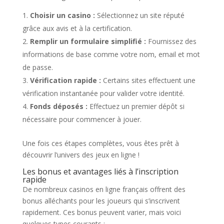
Choisir un casino :
Sélectionnez un site réputé
grâce aux avis et à la certification.
Remplir un formulaire simplifié :
Fournissez des
informations de base comme votre nom, email et mot
de passe.
Vérification rapide :
Certains sites effectuent une
vérification instantanée pour valider votre identité.
Fonds déposés :
Effectuez un premier dépôt si
nécessaire pour commencer à jouer.
Une fois ces étapes complètes, vous êtes prêt à
découvrir l’univers des jeux en ligne !
Les bonus et avantages liés à l’inscription
rapide
De nombreux casinos en ligne français offrent des
bonus alléchants pour les joueurs qui s’inscrivent
rapidement. Ces bonus peuvent varier, mais voici
quelques types courants :