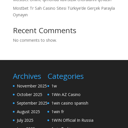
Mostbet Tr Sah Casino Sitesi Türkiye’de Gerçek Parayla
Oynayın
Recent Comments
No comments to show.
Archives
Categories
November 2025
1w
October 2025
1Win AZ Casino
September 2025
1win casino spanish
August 2025
1win fr
July 2025
1WIN Official In Russia