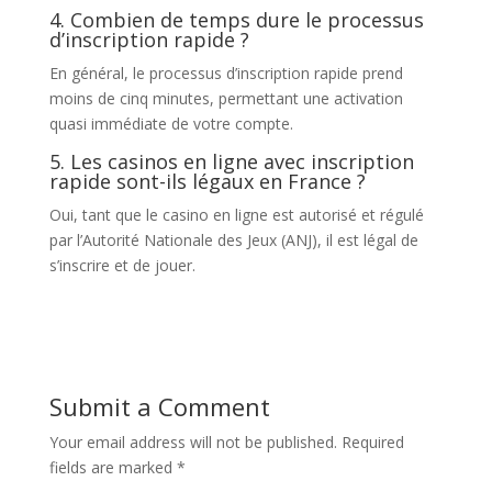
4. Combien de temps dure le processus
d’inscription rapide ?
En général, le processus d’inscription rapide prend
moins de cinq minutes, permettant une activation
quasi immédiate de votre compte.
5. Les casinos en ligne avec inscription
rapide sont-ils légaux en France ?
Oui, tant que le casino en ligne est autorisé et régulé
par l’Autorité Nationale des Jeux (ANJ), il est légal de
s’inscrire et de jouer.
Submit a Comment
Your email address will not be published.
Required
fields are marked
*