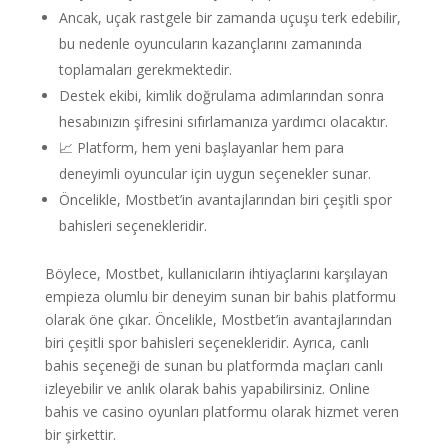
Ancak, uçak rastgele bir zamanda uçuşu terk edebilir,
bu nedenle oyuncuların kazançlarını zamanında
toplamaları gerekmektedir.
Destek ekibi, kimlik doğrulama adımlarından sonra
hesabınızın şifresini sıfırlamanıza yardımcı olacaktır.
📈 Platform, hem yeni başlayanlar hem para
deneyimli oyuncular için uygun seçenekler sunar.
Öncelikle, Mostbet’in avantajlarından biri çeşitli spor
bahisleri seçenekleridir.
Böylece, Mostbet, kullanıcıların ihtiyaçlarını karşılayan
empieza olumlu bir deneyim sunan bir bahis platformu
olarak öne çıkar. Öncelikle, Mostbet’in avantajlarından
biri çeşitli spor bahisleri seçenekleridir. Ayrıca, canlı
bahis seçeneği de sunan bu platformda maçları canlı
izleyebilir ve anlık olarak bahis yapabilirsiniz. Online
bahis ve casino oyunları platformu olarak hizmet veren
bir şirkettir.