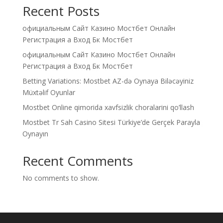
Recent Posts
официальным Сайт Казино Мостбет Онлайн
Регистрация а Вход Бк Мостбет
официальным Сайт Казино Мостбет Онлайн
Регистрация а Вход Бк Мостбет
Betting Variations: Mostbet AZ-də Oynaya Biləcəyiniz
Müxtəlif Oyunlar
Mostbet Online qimorida xavfsizlik choralarini qo’llash
Mostbet Tr Sah Casino Sitesi Türkiye’de Gerçek Parayla
Oynayın
Recent Comments
No comments to show.