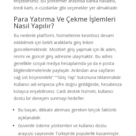
erişebilirsiniz. Bu yöntemler arasında banka havalesi,
kredi kartı, e-cüzdanlar gibi seçenekler yer almaktadır.
Para Yatırma Ve Çekme İşlemleri
Nasıl Yapılır?
Bu nedenle platform, hizmetlerine kesintisiz devam
edebilmek için belirli aralıklarla giriş linkini
güncellemektedir. Mostbet giriş yapmak için ilk adım,
resmi ve güncel giriş adresine ulaşmaktır. Bu adres
genellikle sosyal medya hesaplarında ya da e-posta
bilgilendirmelerinde paylaşılır. Ardından ana sayfanın
sağ üst köşesindeki” ““Giriş Yap” butonuna tıklanmalıdır.
Kullanıcı adı empieza şifre doğru girildiğinde, hesabınıza
kolayca erişebilirsiniz. Canlı destek hizmeti, kullanıcı
dostu bir deneyim sunmayı hedefler.
Bu başarı, dikkate alınması gereken birçok faktörle
açıklanabilir.
Güvenilir ödeme yöntemleri ve kullanıcı dostu
arayüzü sayesinde Türkiye’de popülerlik kazanmıştır.