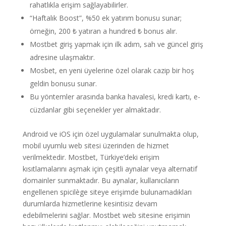
rahatlıkla erişim sağlayabilirler.
“Haftalık Boost”, %50 ek yatırım bonusu sunar;
örneğin, 200 ₺ yatıran a hundred ₺ bonus alır.
Mostbet giriş yapmak için ilk adım, sah ve güncel giriş
adresine ulaşmaktır.
Mosbet, en yeni üyelerine özel olarak cazip bir hoş
geldin bonusu sunar.
Bu yöntemler arasında banka havalesi, kredi kartı, e-
cüzdanlar gibi seçenekler yer almaktadır.
Android ve iOS için özel uygulamalar sunulmakta olup,
mobil uyumlu web sitesi üzerinden de hizmet
verilmektedir. Mostbet, Türkiye’deki erişim
kısıtlamalarını aşmak için çeşitli aynalar veya alternatif
domainler sunmaktadır. Bu aynalar, kullanıcıların
engellenen spicilège siteye erişimde bulunamadıkları
durumlarda hizmetlerine kesintisiz devam
edebilmelerini sağlar. Mostbet web sitesine erişimin