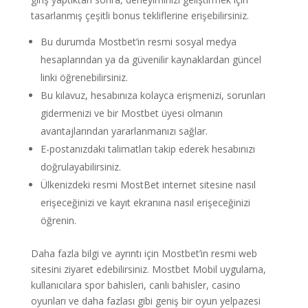
tasarlanmış çeşitli bonus tekliflerine erişebilirsiniz.
Bu durumda Mostbet’in resmi sosyal medya
hesaplarından ya da güvenilir kaynaklardan güncel
linki öğrenebilirsiniz.
Bu kılavuz, hesabınıza kolayca erişmenizi, sorunları
gidermenizi ve bir Mostbet üyesi olmanın
avantajlarından yararlanmanızı sağlar.
E-postanızdaki talimatları takip ederek hesabınızı
doğrulayabilirsiniz.
Ülkenizdeki resmi MostBet internet sitesine nasıl
erişeceğinizi ve kayıt ekranına nasıl erişeceğinizi
öğrenin.
Daha fazla bilgi ve ayrıntı için Mostbet’in resmi web
sitesini ziyaret edebilirsiniz. Mostbet Mobil uygulama,
kullanıcılara spor bahisleri, canlı bahisler, casino
oyunları ve daha fazlası gibi geniş bir oyun yelpazesi