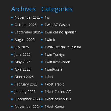
Archives
Categories
November 2025
1w
October 2025
1Win AZ Casino
September 2025
1win casino spanish
August 2025
1win fr
July 2025
1WIN Official In Russia
June 2025
1win Turkiye
May 2025
1win uzbekistan
April 2025
1winRussia
March 2025
1xbet
February 2025
1xbet arabic
January 2025
1xbet Casino AZ
December 2024
1xbet casino BD
November 2024
1xbet Korea