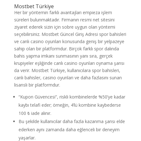
Mostbet Türkiye
Her bir yöntemin farklı avantajları empieza işlem
süreleri bulunmaktadır. Firmanın resmi net sitesini
ziyaret ederek sizin için sobre uygun olan yöntemi
seçebilirsiniz. Mostbet Güncel Giriş Adresi spor bahisleri
ve canlı casino oyunları konusunda geniş bir yelpazeye
sahip olan bir platformdur. Birçok farklı spor dalında
bahis yapma imkanı sunmasının yanı sıra, gerçek
krupiyeler eşliğinde canlı casino oyunları oynama şansı
da verir. Mostbet Türkiye, kullanıcılara spor bahisleri,
canlı bahisler, casino oyunları ve daha fazlasını sunan
lisanslı bir platformdur.
“Kupon Güvencesi”, riskli kombinelerde %50’ye kadar
kaybı telafi eder; örneğin, 4’lü kombine kaybederse
100 ₺ iade alınır.
Bu şekilde kullanıcılar daha fazla kazanma şansı elde
ederken aynı zamanda daha eğlenceli bir deneyim
yaşarlar.