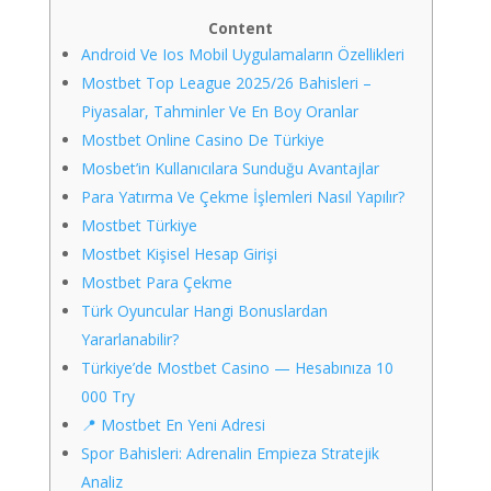
Content
Android Ve Ios Mobil Uygulamaların Özellikleri
Mostbet Top League 2025/26 Bahisleri –
Piyasalar, Tahminler Ve En Boy Oranlar
Mostbet Online Casino De Türkiye
Mosbet’in Kullanıcılara Sunduğu Avantajlar
Para Yatırma Ve Çekme İşlemleri Nasıl Yapılır?
Mostbet Türkiye
Mostbet Kişisel Hesap Girişi
Mostbet Para Çekme
Türk Oyuncular Hangi Bonuslardan
Yararlanabilir?
Türkiye’de Mostbet Casino — Hesabınıza 10
000 Try
📍 Mostbet En Yeni Adresi
Spor Bahisleri: Adrenalin Empieza Stratejik
Analiz