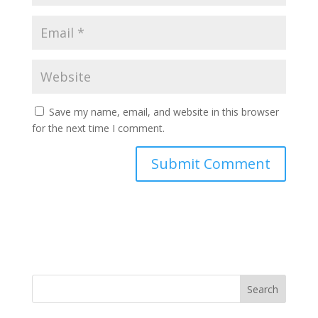
Save my name, email, and website in this browser
for the next time I comment.
Search