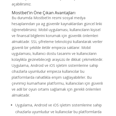
açabilirsiniz.
Mostbet’in Öne Çıkan Avantajları
Bu durumda Mostbet’in resmi sosyal medya
hesaplarından ya ag güvenilir kaynaklardan güncel linki
öğrenebilirsiniz. Mobil uygulaması, kullanıcıların kişisel
ve finansal bilgilerini korumak için güvenlik önlemleri
almaktadır. SSL şifreleme teknolojisi kullanılarak veriler
güvenli bir şekilde iletilir empieza saklanır. Mobil
uygulaması, kullanıcı dostu tasarımı ve kullanıcıların
kolaylıkla gezinebileceği arayüzü ile dikkat çekmektedir.
Uygulama, Android ve iOS işletim sistemlerine sahip
cihazlarla uyumludur empieza kullanıcılar bu
platformlarda rahatlıkla erişim sağlayabilirler. Bu
çevrimiçi kumarhane platformu, kullanıcıları için güvenli
ve adil bir oyun ortamı sağlamak için gerekli önlemleri
almaktadır.
Uygulama, Android ve iOS işletim sistemlerine sahip
cihazlarla uyumludur ve kullanıcılar bu platformlarda