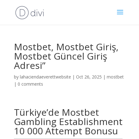
Mostbet, Mostbet Giriş,
Mostbet Güncel Giriş
Adresi”
by
lahaciendaeverettwebsite
|
Oct 26, 2025
|
mostbet
|
0 comments
Türkiye’de Mostbet
Gambling Establishment
10 000 Attempt Bonusu