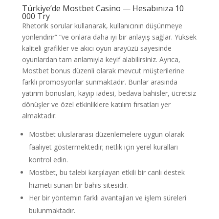
Türkiye’de Mostbet Casino — Hesabınıza 10
000 Try
Rhetorik sorular kullanarak, kullanıcının düşünmeye
yönlendirir” “ve onlara daha iyi bir anlayış sağlar. Yüksek
kaliteli grafikler ve akıcı oyun arayüzü sayesinde
oyunlardan tam anlamıyla keyif alabilirsiniz. Ayrıca,
Mostbet bonus düzenli olarak mevcut müşterilerine
farklı promosyonlar sunmaktadır. Bunlar arasında
yatırım bonusları, kayıp iadesi, bedava bahisler, ücretsiz
dönüşler ve özel etkinliklere katılım fırsatları yer
almaktadır.
Mostbet uluslararası düzenlemelere uygun olarak
faaliyet göstermektedir; netlik için yerel kuralları
kontrol edin.
Mostbet, bu talebi karşılayan etkili bir canlı destek
hizmeti sunan bir bahis sitesidir.
Her bir yöntemin farklı avantajları ve işlem süreleri
bulunmaktadır.