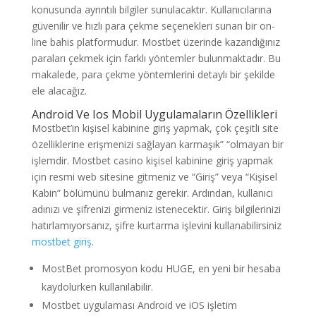
konusunda ayrıntılı bilgiler sunulacaktır. Kullanıcılarına
güvenilir ve hızlı para çekme seçenekleri sunan bir on-
line bahis platformudur. Mostbet üzerinde kazandığınız
paraları çekmek için farklı yöntemler bulunmaktadır. Bu
makalede, para çekme yöntemlerini detaylı bir şekilde
ele alacağız.
Android Ve Ios Mobil Uygulamaların Özellikleri
Mostbet’in kişisel kabinine giriş yapmak, çok çeşitli site
özelliklerine erişmenizi sağlayan karmaşık” “olmayan bir
işlemdir. Mostbet casino kişisel kabinine giriş yapmak
için resmi web sitesine gitmeniz ve “Giriş” veya “Kişisel
Kabin” bölümünü bulmanız gerekir. Ardından, kullanıcı
adınızı ve şifrenizi girmeniz istenecektir. Giriş bilgilerinizi
hatırlamıyorsanız, şifre kurtarma işlevini kullanabilirsiniz
mostbet giriş
.
MostBet promosyon kodu HUGE, en yeni bir hesaba
kaydolurken kullanılabilir.
Mostbet uygulaması Android ve iOS işletim