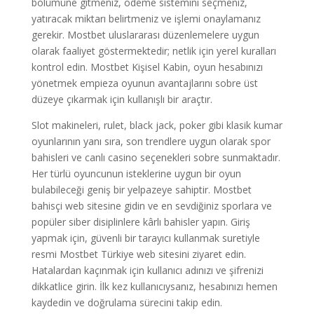
bölümüne gitmeniz, ödeme sistemini seçmeniz,
yatıracak miktarı belirtmeniz ve işlemi onaylamanız
gerekir. Mostbet uluslararası düzenlemelere uygun
olarak faaliyet göstermektedir; netlik için yerel kuralları
kontrol edin. Mostbet Kişisel Kabin, oyun hesabınızı
yönetmek empieza oyunun avantajlarını sobre üst
düzeye çıkarmak için kullanışlı bir araçtır.
Slot makineleri, rulet, black jack, poker gibi klasik kumar
oyunlarının yanı sıra, son trendlere uygun olarak spor
bahisleri ve canlı casino seçenekleri sobre sunmaktadır.
Her türlü oyuncunun isteklerine uygun bir oyun
bulabileceği geniş bir yelpazeye sahiptir. Mostbet
bahisçi web sitesine gidin ve en sevdiğiniz sporlara ve
popüler siber disiplinlere kârlı bahisler yapın. Giriş
yapmak için, güvenli bir tarayıcı kullanmak suretiyle
resmi Mostbet Türkiye web sitesini ziyaret edin.
Hatalardan kaçınmak için kullanıcı adınızı ve şifrenizi
dikkatlice girin. İlk kez kullanıcıysanız, hesabınızı hemen
kaydedin ve doğrulama sürecini takip edin.