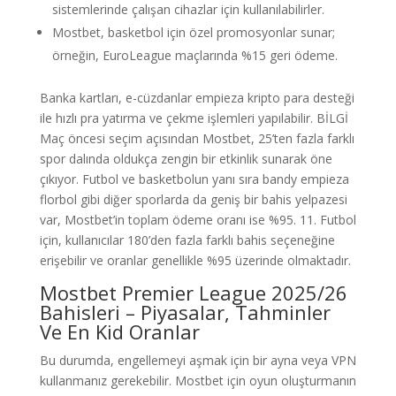
sistemlerinde çalışan cihazlar için kullanılabilirler.
Mostbet, basketbol için özel promosyonlar sunar;
örneğin, EuroLeague maçlarında %15 geri ödeme.
Banka kartları, e-cüzdanlar empieza kripto para desteği
ile hızlı pra yatırma ve çekme işlemleri yapılabilir. BİLGİ
Maç öncesi seçim açısından Mostbet, 25’ten fazla farklı
spor dalında oldukça zengin bir etkinlik sunarak öne
çıkıyor. Futbol ve basketbolun yanı sıra bandy empieza
florbol gibi diğer sporlarda da geniş bir bahis yelpazesi
var, Mostbet’in toplam ödeme oranı ise %95. 11. Futbol
için, kullanıcılar 180’den fazla farklı bahis seçeneğine
erişebilir ve oranlar genellikle %95 üzerinde olmaktadır.
Mostbet Premier League 2025/26
Bahisleri – Piyasalar, Tahminler
Ve En Kid Oranlar
Bu durumda, engellemeyi aşmak için bir ayna veya VPN
kullanmanız gerekebilir. Mostbet için oyun oluşturmanın