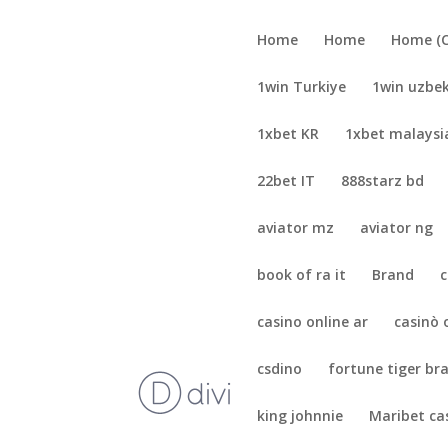
Home
Home
Home (
1win Turkiye
1win uzbe
1xbet KR
1xbet malaysi
22bet IT
888starz bd
aviator mz
aviator ng
book of ra it
Brand
casino online ar
casinò o
csdino
fortune tiger bra
king johnnie
Maribet ca