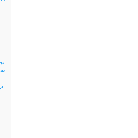
да
дом
да