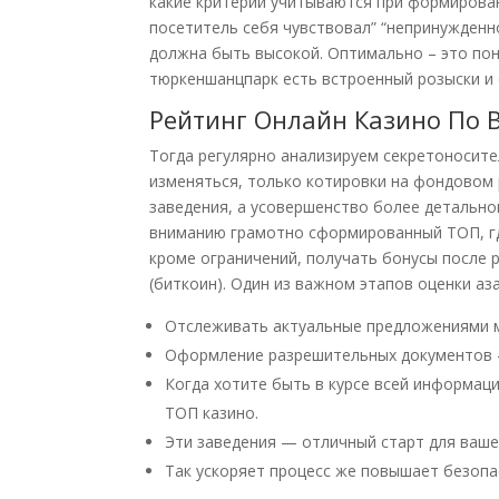
какие критерии учитываются при формирова
посетитель себя чувствовал” “непринужденн
должна быть высокой. Оптимально – это пон
тюркеншанцпарк есть встроенный розыски и
Рейтинг Онлайн Казино По
Тогда регулярно анализируем секретоносите
изменяться, только котировки на фондовом 
заведения, а усовершенство более детальн
вниманию грамотно сформированный ТОП, гд
кроме ограничений, получать бонусы после р
(биткоин). Один из важном этапов оценки а
Отслеживать актуальные предложениями м
Оформление разрешительных документов —
Когда хотите быть в курсе всей информаци
ТОП казино.
Эти заведения — отличный старт для вашег
Так ускоряет процесс же повышает безопа