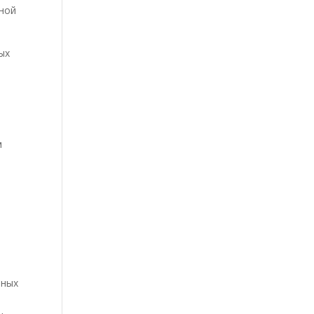
нной
ых
м
рных