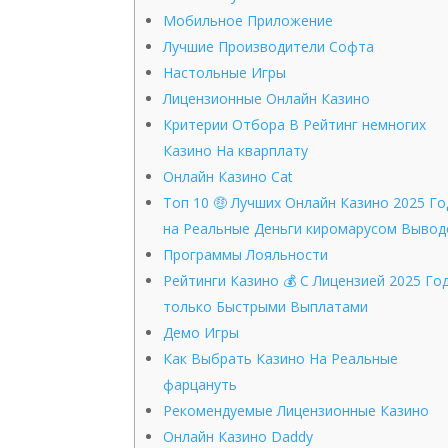
Мобильное Приложение
Лучшие Производители Софта
Настольные Игры
Лицензионные Онлайн Казино
Критерии Отбора В Рейтинг немногих
Казино На кварплату
Онлайн Казино Cat
Топ 10 🤑 Лучших Онлайн Казино 2025 Го
на Реальные Деньги киромарусом Выво
Программы Лояльности
Рейтинги Казино 💰 С Лицензией 2025 Го
только Быстрыми Выплатами
Демо Игры
Как Выбрать Казино На Реальные
фарцануть
Рекомендуемые Лицензионные Казино
Онлайн Казино Daddy