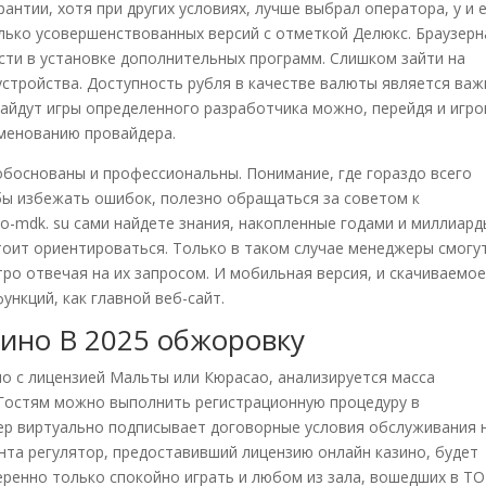
антии, хотя при других условиях, лучше выбрал оператора, у и 
лько усовершенствованных версий с отметкой Делюкс. Браузерн
сти в установке дополнительных программ. Слишком зайти на
стройства. Доступность рубля в качестве валюты является ва
Найдут игры определенного разработчика можно, перейдя и игр
именованию провайдера.
боснованы и профессиональны. Понимание, где гораздо всего
бы избежать ошибок, полезно обращаться за советом к
o-mdk. su сами найдете знания, накопленные годами и миллиард
стоит ориентироваться. Только в таком случае менеджеры смогу
ро отвечая на их запросом. И мобильная версия, и скачиваемо
нкций, как главной веб-сайт.
ино В 2025 обжоровку
но с лицензией Мальты или Кюрасао, анализируется масса
 Гостям можно выполнить регистрационную процедуру в
лер виртуально подписывает договорные условия обслуживания 
та регулятор, предоставивший лицензию онлайн казино, будет
еренно только спокойно играть и любом из зала, вошедших в ТО