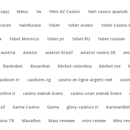
Copy)
Menu
1w
1Win AZ Casino
1win casino spanish
kistan
1winRussia
1xbet
1xbet arabic
1xbet Casino 
a
1xbet Morocco
1xbet pt
1xbet RU
1xbet russian
austria
aviator
aviator brazil
aviator casino DE
avi
Bankobet
Basaribet
bbrbet colombia
bbrbet mx
casibom tr
casibom-tg
casino en ligne argent reel
casin
nline it
casino svensk licens
casino utan svensk licens
zil
Gama Casino
Game
glory-casinos tr
KaravanBet
sino TR
Masalbet
Maxi reviewe
mini-review
Mini-re