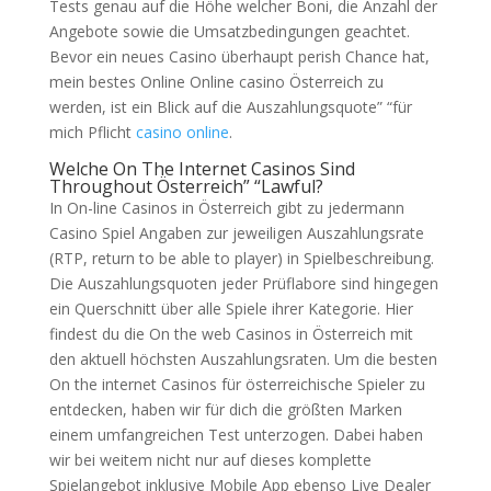
Tests genau auf die Höhe welcher Boni, die Anzahl der
Angebote sowie die Umsatzbedingungen geachtet.
Bevor ein neues Casino überhaupt perish Chance hat,
mein bestes Online Online casino Österreich zu
werden, ist ein Blick auf die Auszahlungsquote” “für
mich Pflicht
casino online
.
Welche On The Internet Casinos Sind
Throughout Österreich” “Lawful?
In On-line Casinos in Österreich gibt zu jedermann
Casino Spiel Angaben zur jeweiligen Auszahlungsrate
(RTP, return to be able to player) in Spielbeschreibung.
Die Auszahlungsquoten jeder Prüflabore sind hingegen
ein Querschnitt über alle Spiele ihrer Kategorie. Hier
findest du die On the web Casinos in Österreich mit
den aktuell höchsten Auszahlungsraten. Um die besten
On the internet Casinos für österreichische Spieler zu
entdecken, haben wir für dich die größten Marken
einem umfangreichen Test unterzogen. Dabei haben
wir bei weitem nicht nur auf dieses komplette
Spielangebot inklusive Mobile App ebenso Live Dealer