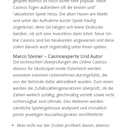
gespielt ebenso ist noch sicher sehr populär. Neue
Casinos fügen außerdem oft die besten und”
“aktuellsten Spiele hinzu. Die alten Hasen am Markt
sind unter der Aufnahme kurzer Spiele häufig
zögerlicher, denn Sie tätigen sich keine Eindrücke
darüber, ob sich eine Investition darin lohnt. Neue On-
line Casinos sind bei Neukunden angewiesen und diese
sollen danach auch regelmäßig unter ihnen spielen.
Marco Steiner – Casinoexperte Und Autor
Die technischen Überprüfungen der Online Casinos
ebenso für Glücksspiel inside Österreich werden
vonseiten externen Unternehmen durchgeführt, die
von der Behörde dafür akkreditiert wurden. Zum einen
werden die Zufallszahlengeneratoren überprüft, ob die
Zahlen wirklich zufällig, gleichmäßig verteilt sowie nicht
vorhersagbar sind oftmals. Des Weiteren werden
sämtliche Spielergebnisse analysiert und monatlich
perish jeweiligen Auszahlungsraten veröffentlicht.
Aber nicht nur der Zocker profitiert davon, ebenso