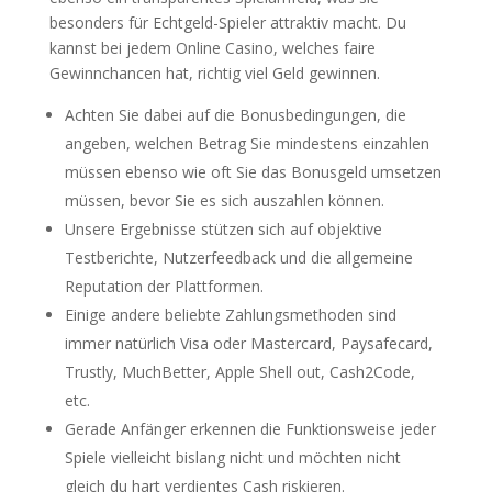
besonders für Echtgeld-Spieler attraktiv macht. Du
kannst bei jedem Online Casino, welches faire
Gewinnchancen hat, richtig viel Geld gewinnen.
Achten Sie dabei auf die Bonusbedingungen, die
angeben, welchen Betrag Sie mindestens einzahlen
müssen ebenso wie oft Sie das Bonusgeld umsetzen
müssen, bevor Sie es sich auszahlen können.
Unsere Ergebnisse stützen sich auf objektive
Testberichte, Nutzerfeedback und die allgemeine
Reputation der Plattformen.
Einige andere beliebte Zahlungsmethoden sind
immer natürlich Visa oder Mastercard, Paysafecard,
Trustly, MuchBetter, Apple Shell out, Cash2Code,
etc.
Gerade Anfänger erkennen die Funktionsweise jeder
Spiele vielleicht bislang nicht und möchten nicht
gleich du hart verdientes Cash riskieren.