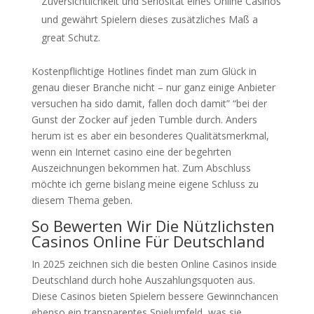
Zuversichtlichkeit und Seriosität eines Online Casinos
und gewährt Spielern dieses zusätzliches Maß a
great Schutz.
Kostenpflichtige Hotlines findet man zum Glück in
genau dieser Branche nicht – nur ganz einige Anbieter
versuchen ha sido damit, fallen doch damit” “bei der
Gunst der Zocker auf jeden Tumble durch. Anders
herum ist es aber ein besonderes Qualitätsmerkmal,
wenn ein Internet casino eine der begehrten
Auszeichnungen bekommen hat. Zum Abschluss
möchte ich gerne bislang meine eigene Schluss zu
diesem Thema geben.
So Bewerten Wir Die Nützlichsten
Casinos Online Für Deutschland
In 2025 zeichnen sich die besten Online Casinos inside
Deutschland durch hohe Auszahlungsquoten aus.
Diese Casinos bieten Spielern bessere Gewinnchancen
ebenso ein transparentes Spielumfeld, was sie