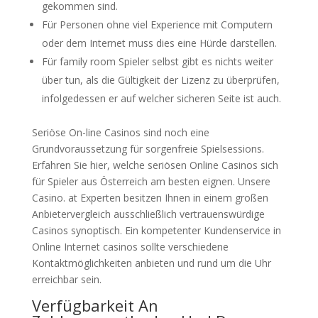
gekommen sind.
Für Personen ohne viel Experience mit Computern
oder dem Internet muss dies eine Hürde darstellen.
Für family room Spieler selbst gibt es nichts weiter
über tun, als die Gültigkeit der Lizenz zu überprüfen,
infolgedessen er auf welcher sicheren Seite ist auch.
Seriöse On-line Casinos sind noch eine
Grundvoraussetzung für sorgenfreie Spielsessions.
Erfahren Sie hier, welche seriösen Online Casinos sich
für Spieler aus Österreich am besten eignen. Unsere
Casino. at Experten besitzen Ihnen in einem großen
Anbietervergleich ausschließlich vertrauenswürdige
Casinos synoptisch. Ein kompetenter Kundenservice in
Online Internet casinos sollte verschiedene
Kontaktmöglichkeiten anbieten und rund um die Uhr
erreichbar sein.
Verfügbarkeit An