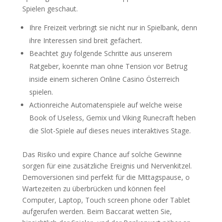
Spielen geschaut.
Ihre Freizeit verbringt sie nicht nur in Spielbank, denn
ihre Interessen sind breit gefächert.
Beachtet guy folgende Schritte aus unserem
Ratgeber, koennte man ohne Tension vor Betrug
inside einem sicheren Online Casino Österreich
spielen.
Actionreiche Automatenspiele auf welche weise
Book of Useless, Gemix und Viking Runecraft heben
die Slot-Spiele auf dieses neues interaktives Stage.
Das Risiko und expire Chance auf solche Gewinne
sorgen für eine zusätzliche Ereignis und Nervenkitzel.
Demoversionen sind perfekt für die Mittagspause, o
Wartezeiten zu überbrücken und können feel
Computer, Laptop, Touch screen phone oder Tablet
aufgerufen werden. Beim Baccarat wetten Sie,