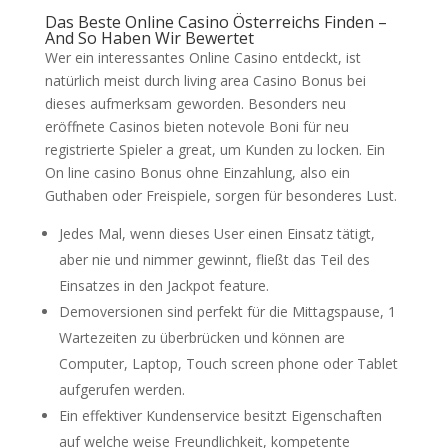
Das Beste Online Casino Österreichs Finden –
And So Haben Wir Bewertet
Wer ein interessantes Online Casino entdeckt, ist
natürlich meist durch living area Casino Bonus bei
dieses aufmerksam geworden. Besonders neu
eröffnete Casinos bieten notevole Boni für neu
registrierte Spieler a great, um Kunden zu locken. Ein
On line casino Bonus ohne Einzahlung, also ein
Guthaben oder Freispiele, sorgen für besonderes Lust.
Jedes Mal, wenn dieses User einen Einsatz tätigt,
aber nie und nimmer gewinnt, fließt das Teil des
Einsatzes in den Jackpot feature.
Demoversionen sind perfekt für die Mittagspause, 1
Wartezeiten zu überbrücken und können are
Computer, Laptop, Touch screen phone oder Tablet
aufgerufen werden.
Ein effektiver Kundenservice besitzt Eigenschaften
auf welche weise Freundlichkeit, kompetente