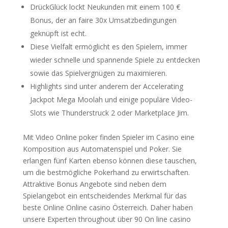
DrückGlück lockt Neukunden mit einem 100 €
Bonus, der an faire 30x Umsatzbedingungen
geknüpft ist echt.
Diese Vielfalt ermöglicht es den Spielern, immer
wieder schnelle und spannende Spiele zu entdecken
sowie das Spielvergnügen zu maximieren.
Highlights sind unter anderem der Accelerating
Jackpot Mega Moolah und einige populäre Video-
Slots wie Thunderstruck 2 oder Marketplace Jim.
Mit Video Online poker finden Spieler im Casino eine
Komposition aus Automatenspiel und Poker. Sie
erlangen fünf Karten ebenso können diese tauschen,
um die bestmögliche Pokerhand zu erwirtschaften.
Attraktive Bonus Angebote sind neben dem
Spielangebot ein entscheidendes Merkmal für das
beste Online Online casino Österreich. Daher haben
unsere Experten throughout über 90 On line casino