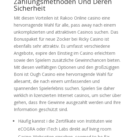
Zahlungsmethoden Und Deren
Sicherheit
Mit diesen Vorteilen ist Rakoo Online casino eine
hervorragende Wahl für alle, pass away nach einem
unkomplizierten und attraktiven Casinos suchen. Das
Bonuspaket für neue Zocker bei Ricky Casino ist
ebenfalls sehr attraktiv. Es umfasst verschiedene
Angebote, expire den Einstieg im Casino erleichtern
sowie den Spielern zusätzliche Gewinnchancen bieten.
Mit diesen vielfältigen Optionen und den großzügigen
Boni ist Ough Casino eine hervorragende Wahl für
allesamt, die nach einem umfassenden und
spannenden Spielerlebnis suchen. Spielen Sie daher
wirklich in lizenzierten Internet casinos, um sicher über
gehen, dass Ihre Gewinne ausgezahlt werden und Ihre
Information geschützt sind.
Häufig kannst i die Zertifikate von Instituten wie
eCOGRA oder iTech Labs direkt auf living room
Casino-Webseiten einsehen, seemed to be für