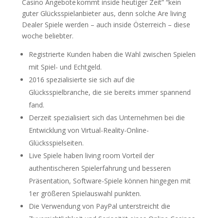
Casino Angebote kommt inside heutiger Zeit” “kein
guter Glücksspielanbieter aus, denn solche Are living
Dealer Spiele werden – auch inside Österreich – diese
woche beliebter.
Registrierte Kunden haben die Wahl zwischen Spielen
mit Spiel- und Echtgeld.
2016 spezialisierte sie sich auf die
Glücksspielbranche, die sie bereits immer spannend
fand.
Derzeit spezialisiert sich das Unternehmen bei die
Entwicklung von Virtual-Reality-Online-
Glücksspielseiten.
Live Spiele haben living room Vorteil der
authentischeren Spielerfahrung und besseren
Präsentation, Software-Spiele können hingegen mit
1er größeren Spielauswahl punkten.
Die Verwendung von PayPal unterstreicht die