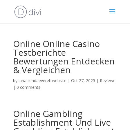
Online Online Casino
Testberichte
Bewertungen Entdecken
& Vergleichen
by
lahaciendaeverettwebsite
|
Oct 27, 2025
|
Reviewe
|
0 comments
Online Gambling
Establishment Und Live