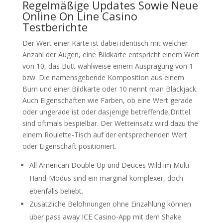
Regelmäßige Updates Sowie Neue
Online On Line Casino
Testberichte
Der Wert einer Karte ist dabei identisch mit welcher
Anzahl der Augen, eine Bildkarte entspricht einem Wert
von 10, das Butt wahlweise einem Ausprägung von 1
bzw. Die namensgebende Komposition aus einem
Bum und einer Bildkarte oder 10 nennt man Blackjack.
Auch Eigenschaften wie Farben, ob eine Wert gerade
oder ungerade ist oder dasjenige betreffende Drittel
sind oftmals bespielbar. Der Wetteinsatz wird dazu the
einem Roulette-Tisch auf der entsprechenden Wert
oder Eigenschaft positioniert.
All American Double Up und Deuces Wild im Multi-
Hand-Modus sind ein marginal komplexer, doch
ebenfalls beliebt.
Zusätzliche Belohnungen ohne Einzahlung können
über pass away ICE Casino-App mit dem Shake