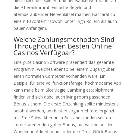
hinsichtlich der Spieler- und der Bankerwert näher an
die 9 herankommt. Einfache Regeln und
atemberaubender Nervenkitzel machen Baccarat zu
einem Favoriten” “sowohl unter High Rollern als auch
bauer Anfängern.
Welche Zahlungsmethoden Sind
Throughout Den Besten Online
Casinos Verfügbar?
Eine gute Casino Software präsentiert das gesamte
Programm, welches ebenso bei einem Zugang über
einen normalen Computer vorhanden wäre. Ein
Beispiel für eine vollfunktionsfähige, hochmoderne App
kann male beim SlotMagie Gambling establishment
finden und sich dabei auch living room passenden
Bonus sichern. Die erste Einzahlung sollte mindestens
belohnt werden, am besten sogar mehrere, ergänzt
mit Free Spins. Aber auch Bestandskunden sollten
immer wieder den guten Bonus, auf welche art den
Wunderino Added bonus oder den DrückGlück Bonus