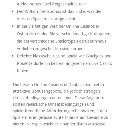
Added bonus Spiel freigeschaltet sein.
Der Willkommensbonus ist das Erste, was den
meisten Spielern ins Auge sticht.
In der vielfältigen Welt der On-line Casinos in
Österreich finden Sie verschiedenartige Kategorien,
die bei verschiedene Spielertypen darüber hinaus
Vorlieben zugeschnitten sind immer.
Beliebte klassische Casino Spiele wie Blackjack und
Roulette dürfen in keinem angenehmen Live Casino
fehlen.
Die besten On-line Casinos in Deutschland bieten
attraktive Bonusangebote, die jedoch strengen
Umsatzbedingungen unterliegen. Diese Angebote
sollten realistische Umsatzbedingungen und
spielerfreundliche Anforderungen beinhalten, 1 den
Spielern eine gewisse echte Chance auf Gewinne zu
bieten. Neospin zeichnet einander durch attraktive