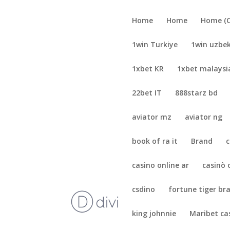
Home
Home
Home (
1win Turkiye
1win uzbe
1xbet KR
1xbet malaysi
22bet IT
888starz bd
aviator mz
aviator ng
book of ra it
Brand
casino online ar
casinò o
csdino
fortune tiger bra
king johnnie
Maribet ca