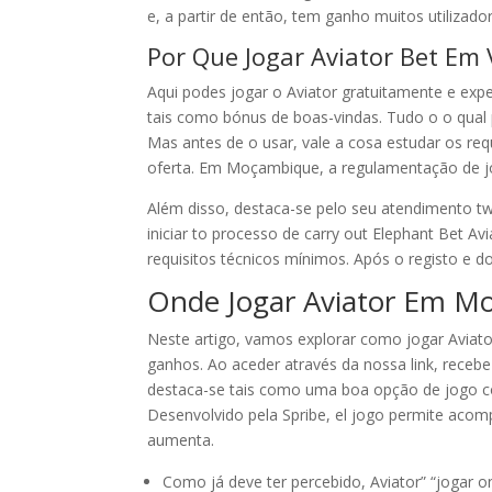
e, a partir de então, tem ganho muitos utilizado
Por Que Jogar Aviator Bet Em 
Aqui podes jogar o Aviator gratuitamente e exp
tais como bónus de boas-vindas. Tudo o o qual p
Mas antes de o usar, vale a cosa estudar os re
oferta. Em Moçambique, a regulamentação de jogos
Além disso, destaca-se pelo seu atendimento tw
iniciar to processo de carry out Elephant Bet Av
requisitos técnicos mínimos. Após o registo e 
Onde Jogar Aviator Em M
Neste artigo, vamos explorar como jogar Aviato
ganhos. Ao aceder através da nossa link, rece
destaca-se tais como uma boa opção de jogo co
Desenvolvido pela Spribe, el jogo permite acom
aumenta.
Como já deve ter percebido, Aviator” “jogar o