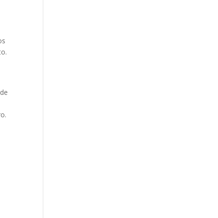
os
to.
 de
o.