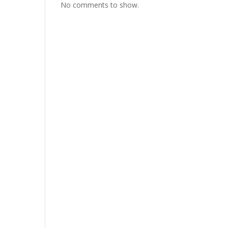
No comments to show.