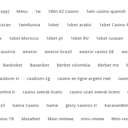
Copy)
Menu
1w
1Win AZ Casino
1win casino spanish
kistan
1winRussia
1xbet
1xbet arabic
1xbet Casino 
a
1xbet Morocco
1xbet pt
1xbet RU
1xbet russian
austria
aviator
aviator brazil
aviator casino DE
avi
Bankobet
Basaribet
bbrbet colombia
bbrbet mx
casibom tr
casibom-tg
casino en ligne argent reel
casin
nline it
casino svensk licens
casino utan svensk licens
zil
Gama Casino
Game
glory-casinos tr
KaravanBet
sino TR
Masalbet
Maxi reviewe
mini-review
Mini-re