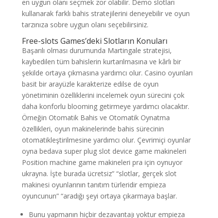
en uygun olanı seçmek zor olabilir. Demo slotları
kullanarak farklı bahis stratejilerini deneyebilir ve oyun
tarzınıza sobre uygun olanı seçebilirsiniz.
Free-slots Games’deki Slotların Konuları
Başarılı olması durumunda Martingale stratejisi,
kaybedilen tüm bahislerin kurtarılmasına ve kârlı bir
şekilde ortaya çıkmasına yardımcı olur. Casino oyunları
basit bir arayüzle karakterize edilse de oyun
yönetiminin özelliklerini incelemek oyun sürecini çok
daha konforlu blooming getirmeye yardımcı olacaktır.
Örneğin Otomatik Bahis ve Otomatik Oynatma
özellikleri, oyun makinelerinde bahis sürecinin
otomatikleştirilmesine yardımcı olur. Çevrimiçi oyunlar
oyna bedava super plug slot device game makineleri
Position machine game makineleri pra için oynuyor
ukrayna. İşte burada ücretsiz” “slotlar, gerçek slot
makinesi oyunlarının tanıtım türleridir empieza
oyuncunun” “aradığı şeyi ortaya çıkarmaya başlar.
Bunu yapmanın hiçbir dezavantajı yoktur empieza