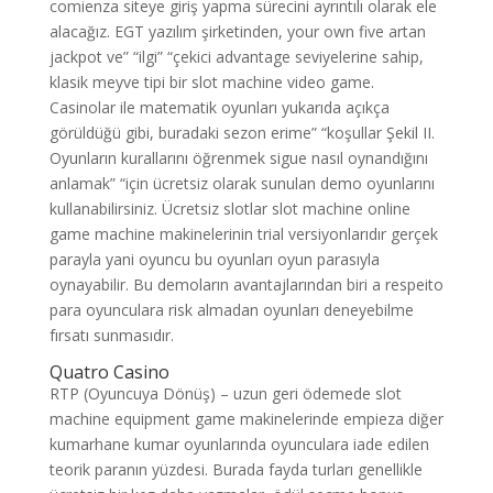
comienza siteye giriş yapma sürecini ayrıntılı olarak ele
alacağız. EGT yazılım şirketinden, your own five artan
jackpot ve” “ilgi” “çekici advantage seviyelerine sahip,
klasik meyve tipi bir slot machine video game.
Casinolar ile matematik oyunları yukarıda açıkça
görüldüğü gibi, buradaki sezon erime” “koşullar Şekil II.
Oyunların kurallarını öğrenmek sigue nasıl oynandığını
anlamak” “için ücretsiz olarak sunulan demo oyunlarını
kullanabilirsiniz. Ücretsiz slotlar slot machine online
game machine makinelerinin trial versiyonlarıdır gerçek
parayla yani oyuncu bu oyunları oyun parasıyla
oynayabilir. Bu demoların avantajlarından biri a respeito
para oyunculara risk almadan oyunları deneyebilme
fırsatı sunmasıdır.
Quatro Casino
RTP (Oyuncuya Dönüş) – uzun geri ödemede slot
machine equipment game makinelerinde empieza diğer
kumarhane kumar oyunlarında oyunculara iade edilen
teorik paranın yüzdesi. Burada fayda turları genellikle