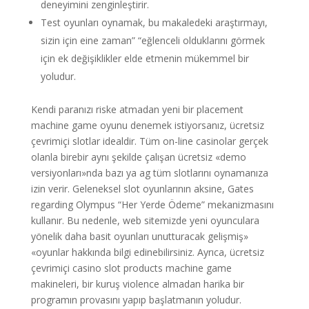
deneyimini zenginleştirir.
Test oyunları oynamak, bu makaledeki araştırmayı,
sizin için eine zaman” “eğlenceli olduklarını görmek
için ek değişiklikler elde etmenin mükemmel bir
yoludur.
Kendi paranızı riske atmadan yeni bir placement
machine game oyunu denemek istiyorsanız, ücretsiz
çevrimiçi slotlar idealdir. Tüm on-line casinolar gerçek
olanla birebir aynı şekilde çalışan ücretsiz «demo
versiyonları»nda bazı ya ag tüm slotlarını oynamanıza
izin verir. Geleneksel slot oyunlarının aksine, Gates
regarding Olympus “Her Yerde Ödeme” mekanizmasını
kullanır. Bu nedenle, web sitemizde yeni oyunculara
yönelik daha basit oyunları unutturacak gelişmiş»
«oyunlar hakkında bilgi edinebilirsiniz. Ayrıca, ücretsiz
çevrimiçi casino slot products machine game
makineleri, bir kuruş violence almadan harika bir
programın provasını yapıp başlatmanın yoludur.