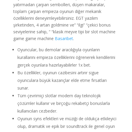
yatırmadan çarpan sembolleri, düşen makaralar,
toplam çarpan empieza oyunun diğer mekanik
özelliklerini deneyimleyebilirsiniz. EGT yazılım
şirketinden, 4 artan goldmine ve” “ilgi” “çekici bonus
seviyelerine sahip, ” “klasik meyve tipi bir slot machine
game game machine
Basaribet
.
Oyuncular, bu demolar aracılığıyla oyunların
kurallarını empieza özelliklerini öğrenerek kendilerini
gerçek oyunlara hazırlayabilirler 1x bet.
Bu özellikler, oyunun cazibesini artırır sigue
oyunculara büyük kazançlar elde etme fırsatları
sunar.
Tüm çevrimiçi slotlar modern day teknolojik
çözümler kullanır ve birçoğu rekabetçi bonuslarla
kullanıcıları cezbeder.
Oyunun syns efektleri ve müziği de oldukça etkileyici
olup, dramatik ve epik bir soundtrack ile genel oyun