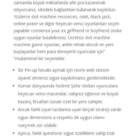
zamanda büyük miktarlarda afin pra kazanmak
istiyorsanız, sitedeki bağlantıları kullanarak kaydolun.
Yüzlerce slot machine resources, rulet, black jack,
online poker ve diğer heyecan verici oyunlardan seçim
yapabilir comienza your ex girlfriend or boyfriend zevke
uygun oyunlar bulabilirsiniz. Ücretsiz slot machine
machine game oyunları, ankle rehab ebook en yeni
başlayanlar hem para deneyimli oyuncular için”
“mükemmel bir seçenektir.
Bir Pin-up hesabı açmak için resmi web sitesini
ziyaret etmeniz sigue kaydolmanız gerekmektedir.
Kumar dünyasında Nolimit Şehir slotları oyunculara
heyecan verici maceralar, rakipsiz eğlence ve büyük
kazanç fırsatları sunan özel bir yere sahiptir.
Ancak farklı oyun tarzlarına uyan birçok strateji vardır
sigue dimensions a respeito de uygun olanı»
«seçmek zor olabilir.
Ayrıca, farklı questione sigue özelliklere sahip trial