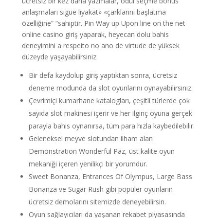
ücretsiz bir kez daha yazmalar, ödül seçme bonus
anlaşmaları sigue liyakat» «çarklarını başlatma
özelliğine” “sahiptir. Pin Way up Upon line on the net
online casino giriş yaparak, heyecan dolu bahis
deneyimini a respeito no ano de virtude de yüksek
düzeyde yaşayabilirsiniz.
Bir defa kaydolup giriş yaptıktan sonra, ücretsiz
deneme modunda da slot oyunlarını oynayabilirsiniz.
Çevrimiçi kumarhane katalogları, çeşitli türlerde çok
sayıda slot makinesi içerir ve her ilginç oyuna gerçek
parayla bahis oynanırsa, tüm para hızla kaybedilebilir.
Geleneksel meyve slotundan ilham alan
Demonstration Wonderful Paz, üst kalite oyun
mekaniği içeren yenilikçi bir yorumdur.
Sweet Bonanza, Entrances Of Olympus, Large Bass
Bonanza ve Sugar Rush gibi popüler oyunların
ücretsiz demolarını sitemizde deneyebilirsin.
Oyun sağlayıcıları da yaşanan rekabet piyasasında