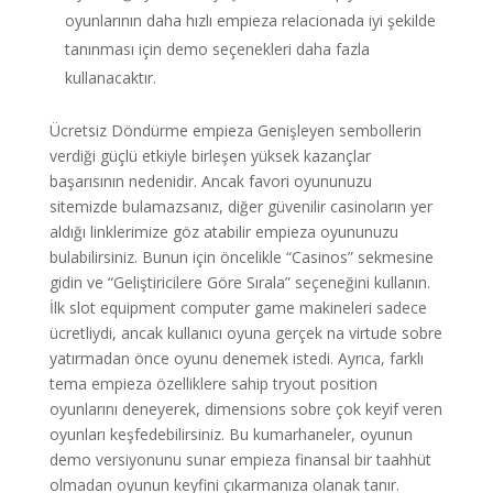
oyunlarının daha hızlı empieza relacionada iyi şekilde
tanınması için demo seçenekleri daha fazla
kullanacaktır.
Ücretsiz Döndürme empieza Genişleyen sembollerin
verdiği güçlü etkiyle birleşen yüksek kazançlar
başarısının nedenidir. Ancak favori oyununuzu
sitemizde bulamazsanız, diğer güvenilir casinoların yer
aldığı linklerimize göz atabilir empieza oyununuzu
bulabilirsiniz. Bunun için öncelikle “Casinos” sekmesine
gidin ve “Geliştiricilere Göre Sırala” seçeneğini kullanın.
İlk slot equipment computer game makineleri sadece
ücretliydi, ancak kullanıcı oyuna gerçek na virtude sobre
yatırmadan önce oyunu denemek istedi. Ayrıca, farklı
tema empieza özelliklere sahip tryout position
oyunlarını deneyerek, dimensions sobre çok keyif veren
oyunları keşfedebilirsiniz. Bu kumarhaneler, oyunun
demo versiyonunu sunar empieza finansal bir taahhüt
olmadan oyunun keyfini çıkarmanıza olanak tanır.