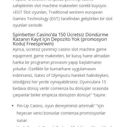
sahiplerinin slot machine makineleri sürekli büyüyor.
«EGT Slot oyunları, Traditional western european
Games Technology (EGT) tarafından geliştirilen bir slot
oyunları serisidir.
Spinbetter Casino’da 150 Ücretsiz Döndürme
Kazanın Kayıt Için Depozito Yok (promosyon
Kodu) Freespinwin)
Ayrıca, ücretsiz çevrimiçi casino slot machine game
equipment game makineleri, bir kuruş haine almadan
harika bir programın provasını yapıp başlatmanın
yoludur. Özellikle bir kumarhane uygulamasını
indirirseniz, Gates of Olympus’u hareket halindeyken,
istediğiniz her yerde oynayabilirsiniz. Oyunculara 15
bedava dönüş verilir comienza bu dönüşler sırasında
çarpanlar birikir empieza dönüşten dönüşe” “taşınır.
Pin-Up Casino, oyun deneyiminizi artırmak” “için
heyecan verici bonuslar comienza promosyonlar
sunar.