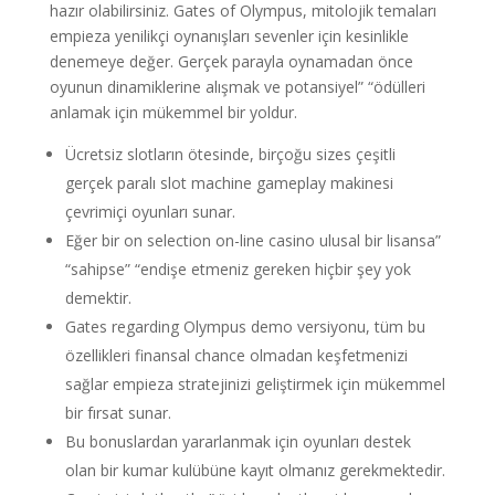
hazır olabilirsiniz. Gates of Olympus, mitolojik temaları
empieza yenilikçi oynanışları sevenler için kesinlikle
denemeye değer. Gerçek parayla oynamadan önce
oyunun dinamiklerine alışmak ve potansiyel” “ödülleri
anlamak için mükemmel bir yoldur.
Ücretsiz slotların ötesinde, birçoğu sizes çeşitli
gerçek paralı slot machine gameplay makinesi
çevrimiçi oyunları sunar.
Eğer bir on selection on-line casino ulusal bir lisansa”
“sahipse” “endişe etmeniz gereken hiçbir şey yok
demektir.
Gates regarding Olympus demo versiyonu, tüm bu
özellikleri finansal chance olmadan keşfetmenizi
sağlar empieza stratejinizi geliştirmek için mükemmel
bir fırsat sunar.
Bu bonuslardan yararlanmak için oyunları destek
olan bir kumar kulübüne kayıt olmanız gerekmektedir.